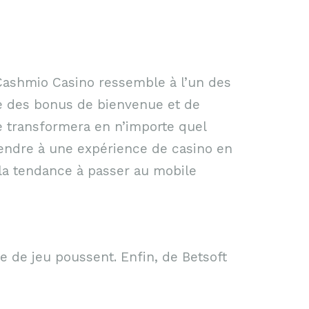
 Cashmio Casino ressemble à l’un des
re des bonus de bienvenue et de
se transformera en n’importe quel
tendre à une expérience de casino en
 la tendance à passer au mobile
e de jeu poussent. Enfin, de Betsoft