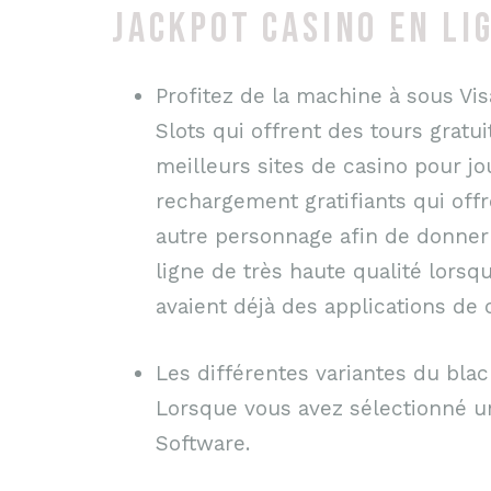
JACKPOT CASINO EN LI
Profitez de la machine à sous Vis
Slots qui offrent des tours grat
meilleurs sites de casino pour j
rechargement gratifiants qui off
autre personnage afin de donner 
ligne de très haute qualité lors
avaient déjà des applications de 
Les différentes variantes du blac
Lorsque vous avez sélectionné une
Software.