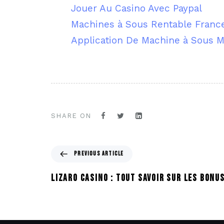
Jouer Au Casino Avec Paypal
Machines à Sous Rentable Franc
Application De Machine à Sous 
SHARE ON
PREVIOUS ARTICLE
LIZARO CASINO : TOUT SAVOIR SUR LES BONU