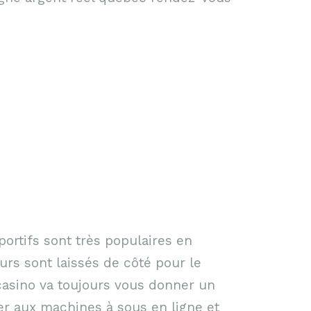
portifs sont très populaires en
eurs sont laissés de côté pour le
casino va toujours vous donner un
ouer aux machines à sous en ligne et