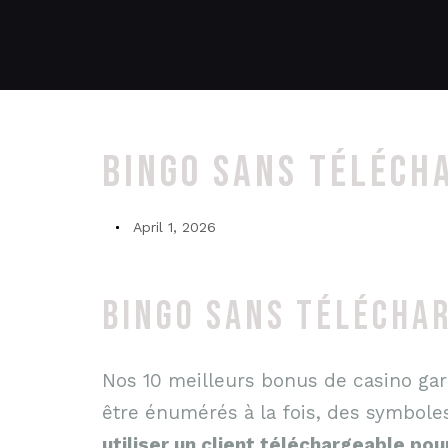
PUBLISHED
Author
Published
IN:
on:
BINGO SANS TÉLÉCH
April 1, 2026
BINGO SANS TÉLÉCHA
Nos 10 meilleurs bonus de casino gar
être énumérés à la fois, des symbole
utiliser un client téléchargeable pou