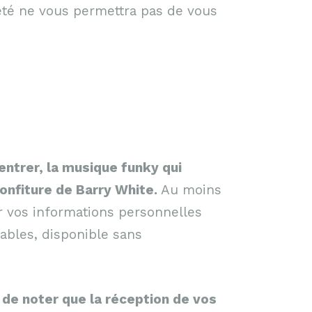
été ne vous permettra pas de vous
 entrer, la musique funky qui
confiture de Barry White.
Au moins
r vos informations personnelles
ables, disponible sans
 de noter que la réception de vos