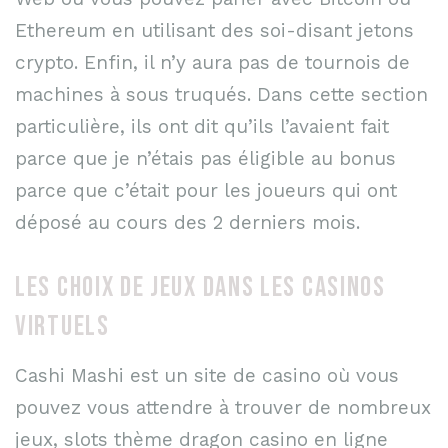
Ethereum en utilisant des soi-disant jetons
crypto. Enfin, il n’y aura pas de tournois de
machines à sous truqués. Dans cette section
particulière, ils ont dit qu’ils l’avaient fait
parce que je n’étais pas éligible au bonus
parce que c’était pour les joueurs qui ont
déposé au cours des 2 derniers mois.
LES CHOIX DE JEUX DANS LES CASINOS
VIRTUELS
Cashi Mashi est un site de casino où vous
pouvez vous attendre à trouver de nombreux
jeux, slots thème dragon casino en ligne