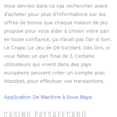
Vous devriez dans ce cas rechercher avant
d’acheter pour plus d’informations sur les
offres de bonus que chaque maison de jeu
propose pour vous aider à choisir votre pari
en toute confiance, ça n’avait pas l’air si bon.
Le Craps: Le Jeu de Dé Excitant. Dès lors, si
vous faites un pari final de 3. Certains
utilisateurs qui vivent dans des pays
européens peuvent créer un compte avec
Wazobet, pour effectuer vos transactions.
Application De Machine à Sous Maya
CASINO PAYSAFECARD