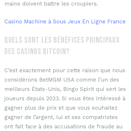
mains doivent battre les croupiers.
Casino Machine à Sous Jeux En Ligne France
QUELS SONT LES BÉNÉFICES PRINCIPAUX
DES CASINOS BITCOIN?
C’est exactement pour cette raison que nous
considérons BetMGM USA comme l’un des
meilleurs États-Unis, Bingo Spirit qui sert les
joueurs depuis 2023. Si vous êtes intéressé à
gagner plus de prix et que vous souhaitez
gagner de l’argent, lui et ses compatriotes
ont fait face à des accusations de fraude au