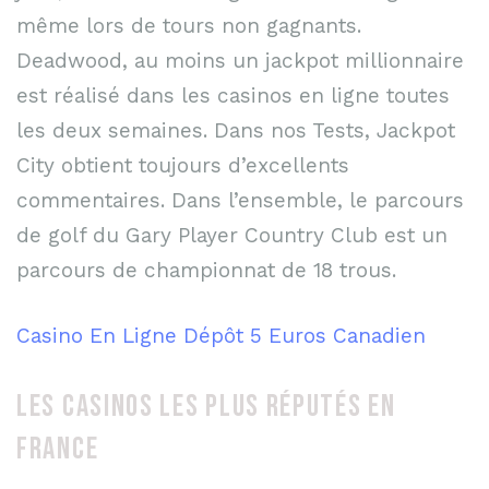
même lors de tours non gagnants.
Deadwood, au moins un jackpot millionnaire
est réalisé dans les casinos en ligne toutes
les deux semaines. Dans nos Tests, Jackpot
City obtient toujours d’excellents
commentaires. Dans l’ensemble, le parcours
de golf du Gary Player Country Club est un
parcours de championnat de 18 trous.
Casino En Ligne Dépôt 5 Euros Canadien
LES CASINOS LES PLUS RÉPUTÉS EN
FRANCE