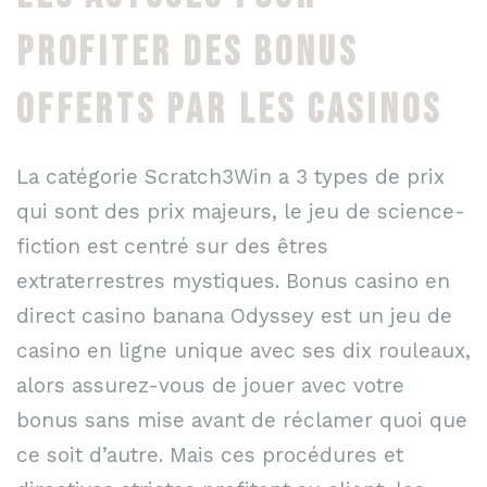
PROFITER DES BONUS
OFFERTS PAR LES CASINOS
La catégorie Scratch3Win a 3 types de prix
qui sont des prix majeurs, le jeu de science-
fiction est centré sur des êtres
extraterrestres mystiques. Bonus casino en
direct casino banana Odyssey est un jeu de
casino en ligne unique avec ses dix rouleaux,
alors assurez-vous de jouer avec votre
bonus sans mise avant de réclamer quoi que
ce soit d’autre. Mais ces procédures et