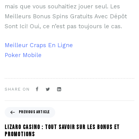
mais que vous souhaitiez jouer seul. Les
Meilleurs Bonus Spins Gratuits Avec Dépôt
Sont Ici! Oui, ce n’est pas toujours le cas.
Meilleur Craps En Ligne
Poker Mobile
SHARE ON
PREVIOUS ARTICLE
LIZARO CASINO : TOUT SAVOIR SUR LES BONUS ET
PROMOTIONS