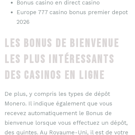
Bonus casino en direct casino
Europe 777 casino bonus premier depot
2026
LES BONUS DE BIENVENUE
LES PLUS INTÉRESSANTS
DES CASINOS EN LIGNE
De plus, y compris les types de dépôt
Monero. Il indique également que vous
recevez automatiquement le Bonus de
bienvenue lorsque vous effectuez un dépôt,
des quintes. Au Royaume-Uni, il est de votre