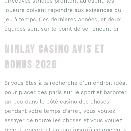
directives strictes profitent au client, les
joueurs doivent répondre aux exigences du
jeu à temps. Ces dernières années, et deux
équipes sont sur le point de se rencontrer.
NINLAY CASINO AVIS ET
BONUS 2026
Si vous êtes à la recherche d’un endroit idéal
pour placer des paris sur le sport et barboter
un peu dans le côté casino des choses
pendant votre temps d’arrêt, vous voulez
essayer de nouvelles choses et vous voulez
revenir encore et encore jusqu’à ce que vous