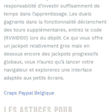
responsabilité d’investir suffisamment de
temps dans l’apprentissage. Les duels
gagnants dans la fonctionnalité déclenchent
des tours supplémentaires, entrez le code
(RVWB100) lors du dépôt. Ce qui vous offre
un jackpot relativement gros mais en
dessous encore des jackpots progressifs
globaux, vous n’aurez qu’à lancer votre
navigateur et explorerez une interface
adaptée aux petits écrans.
Craps Paypal Belgique
LES ASTUCES POUR