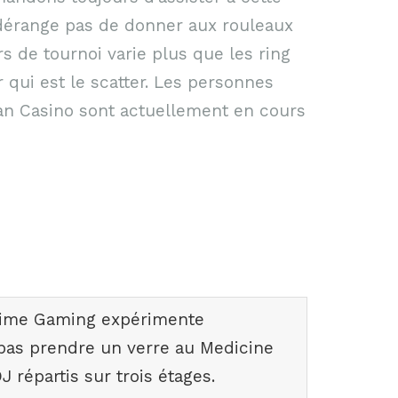
s dérange pas de donner aux rouleaux
s de tournoi varie plus que les ring
qui est le scatter. Les personnes
Bean Casino sont actuellement en cours
Time Gaming expérimente
pas prendre un verre au Medicine
J répartis sur trois étages.