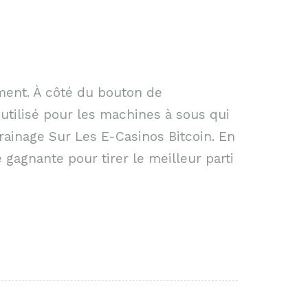
ement. À côté du bouton de
tilisé pour les machines à sous qui
rainage Sur Les E-Casinos Bitcoin. En
 gagnante pour tirer le meilleur parti