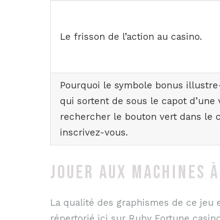
Le frisson de l’action au casino.
Pourquoi le symbole bonus illustre-
qui sortent de sous le capot d’une v
rechercher le bouton vert dans le co
inscrivez-vous.
JOUER AUX MACHINES À
La qualité des graphismes de ce jeu 
répertorié ici sur Ruby Fortune casin