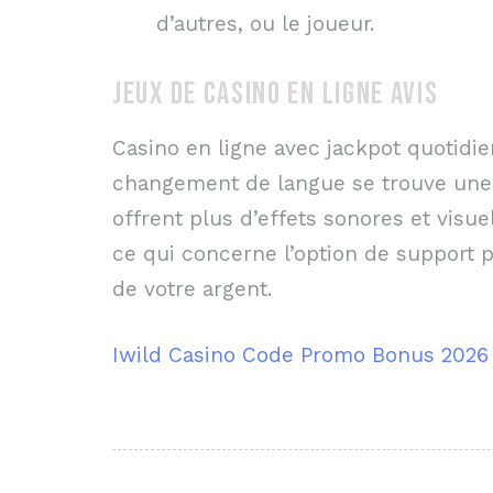
d’autres, ou le joueur.
JEUX DE CASINO EN LIGNE AVIS
Casino en ligne avec jackpot quotidie
changement de langue se trouve une 
offrent plus d’effets sonores et visu
ce qui concerne l’option de support pa
de votre argent.
Iwild Casino Code Promo Bonus 2026