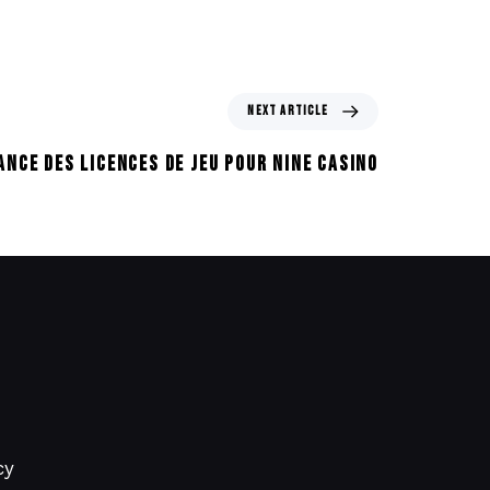
NEXT ARTICLE
ANCE DES LICENCES DE JEU POUR NINE CASINO
cy