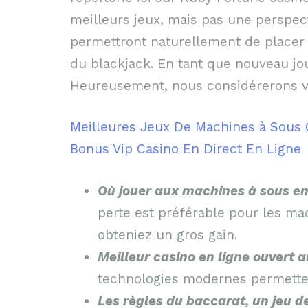
meilleurs jeux, mais pas une perspect
permettront naturellement de placer 
du blackjack. En tant que nouveau jo
Heureusement, nous considérerons v
Meilleures Jeux De Machines à Sous 
Bonus Vip Casino En Direct En Ligne
Où jouer aux machines à sous en
perte est préférable pour les ma
obteniez un gros gain.
Meilleur casino en ligne ouvert 
technologies modernes permetten
Les règles du baccarat, un jeu d