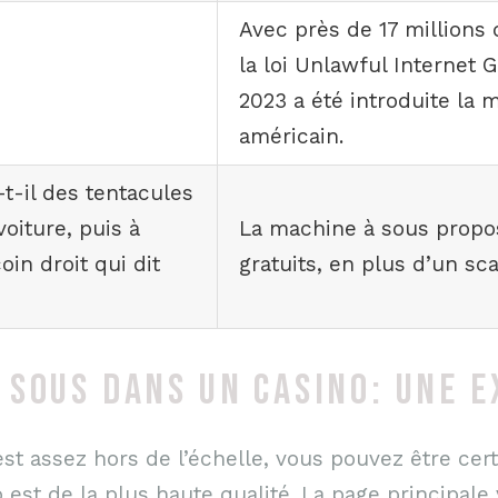
Avec près de 17 millions
la loi Unlawful Internet
2023 a été introduite l
américain.
t-il des tentacules
oiture, puis à
La machine à sous propos
in droit qui dit
gratuits, en plus d’un sca
 SOUS DANS UN CASINO: UNE 
est assez hors de l’échelle, vous pouvez être ce
o est de la plus haute qualité. La page principal