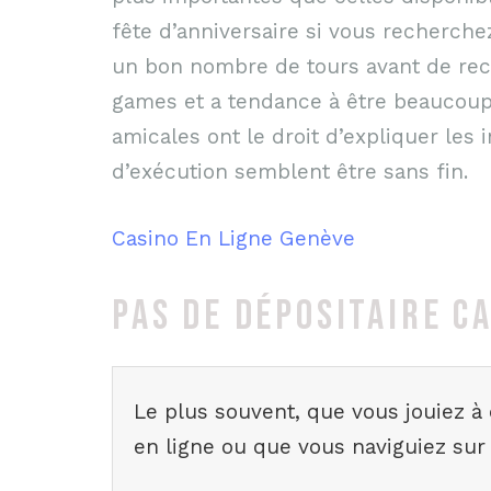
fête d’anniversaire si vous recherch
un bon nombre de tours avant de recev
games et a tendance à être beaucoup p
amicales ont le droit d’expliquer les
d’exécution semblent être sans fin.
Casino En Ligne Genève
PAS DE DÉPOSITAIRE C
Le plus souvent, que vous jouiez à
en ligne ou que vous naviguiez sur 