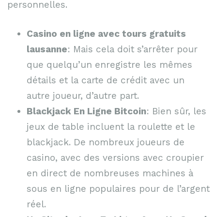
personnelles.
Casino en ligne avec tours gratuits
lausanne
:
Mais cela doit s’arrêter pour
que quelqu’un enregistre les mêmes
détails et la carte de crédit avec un
autre joueur, d’autre part.
Blackjack En Ligne Bitcoin
:
Bien sûr, les
jeux de table incluent la roulette et le
blackjack. De nombreux joueurs de
casino, avec des versions avec croupier
en direct de nombreuses machines à
sous en ligne populaires pour de l’argent
réel.