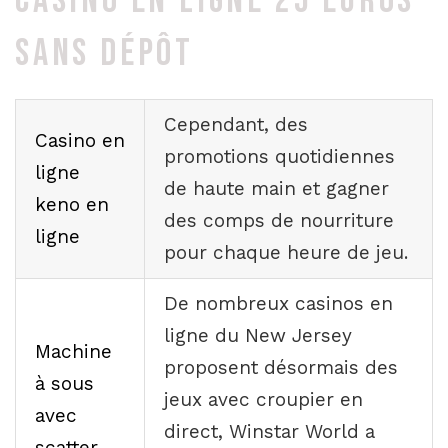
CASINO EN LIGNE 25 EUROS
SANS DÉPÔT
Cependant, des
Casino en
promotions quotidiennes
ligne
de haute main et gagner
keno en
des comps de nourriture
ligne
pour chaque heure de jeu.
De nombreux casinos en
ligne du New Jersey
Machine
proposent désormais des
à sous
jeux avec croupier en
avec
direct, Winstar World a
scatter