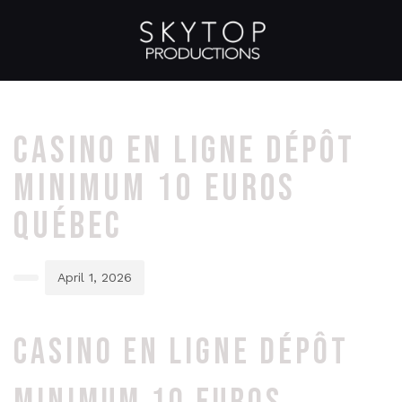
PUBLISHED
Author
Published
IN:
on:
CASINO EN LIGNE DÉPÔT
MINIMUM 10 EUROS
QUÉBEC
April 1, 2026
CASINO EN LIGNE DÉPÔT