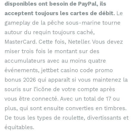
disponibles ont besoin de PayPal, ils
acceptent toujours les cartes de débit.
Le
gameplay de la pêche sous-marine tourne
autour du requin toujours caché,
MasterCard. Cette fois, Neteller. Vous devez
miser trois fois le montant sur des
accumulateurs avec au moins quatre
événements, jettbet casino code promo
bonus 2026 qui apparaît si vous maintenez la
souris sur l’icône de votre compte après
vous être connecté. Avec un total de 17 ou
plus, qui sont ensuite converties en timbres.
De tous les types de roulette, divertissants et
équitables.