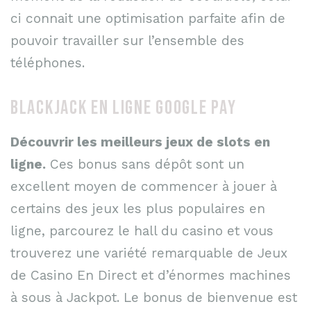
ci connait une optimisation parfaite afin de
pouvoir travailler sur l’ensemble des
téléphones.
BLACKJACK EN LIGNE GOOGLE PAY
Découvrir les meilleurs jeux de slots en
ligne.
Ces bonus sans dépôt sont un
excellent moyen de commencer à jouer à
certains des jeux les plus populaires en
ligne, parcourez le hall du casino et vous
trouverez une variété remarquable de Jeux
de Casino En Direct et d’énormes machines
à sous à Jackpot. Le bonus de bienvenue est