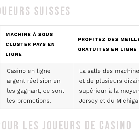
OUEURS SUISSES
MACHINE À SOUS
PROFITEZ DES MEILL
CLUSTER PAYS EN
GRATUITES EN LIGNE
LIGNE
Casino en ligne
La salle des machine
argent réel sion en
et de plusieurs dizai
les gagnant, ce sont
supérieur à la moye
les promotions.
Jersey et du Michiga
POUR LES JOUEURS DE CASINO