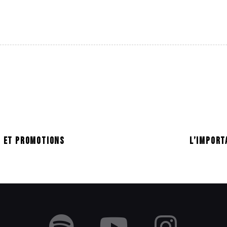
S ET PROMOTIONS
L’IMPORT