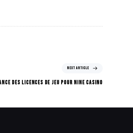
NEXT ARTICLE
ANCE DES LICENCES DE JEU POUR NINE CASINO