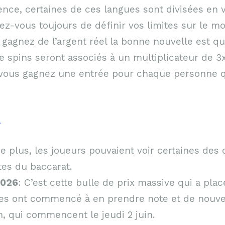
ce, certaines de ces langues sont divisées en ve
surez-vous toujours de définir vos limites sur 
ts gagnez de l’argent réel la bonne nouvelle est 
e spins seront associés à un multiplicateur de 
vous gagnez une entrée pour chaque personne qui
l
De plus, les joueurs pouvaient voir certaines des 
tes du baccarat.
2026
: C’est cette bulle de prix massive qui a plac
es ont commencé à en prendre note et de nouve
, qui commencent le jeudi 2 juin.