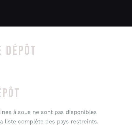
E DÉPÔT
ÉPÔT
ines à sous ne sont pas disponibles
a liste complète des pays restreints.