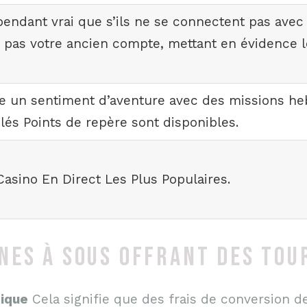
pendant vrai que s’ils ne se connectent pas ave
 pas votre ancien compte, mettant en évidence le
e un sentiment d’aventure avec des missions he
és Points de repère sont disponibles.
asino En Direct Les Plus Populaires.
NES À SOUS OFFRANT DES TOU
gique
Cela signifie que des frais de conversion 