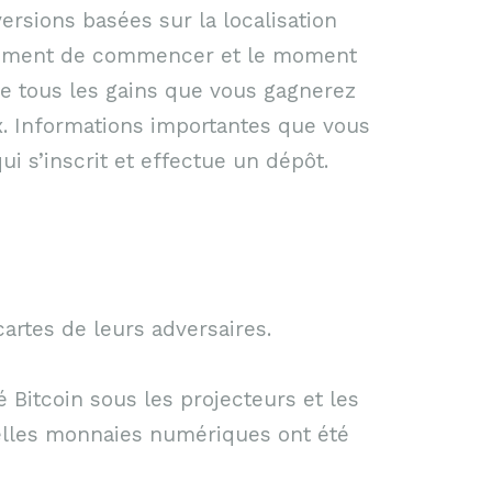
rsions basées sur la localisation
le moment de commencer et le moment
que tous les gains que vous gagnerez
3x. Informations importantes que vous
 s’inscrit et effectue un dépôt.
cartes de leurs adversaires.
é Bitcoin sous les projecteurs et les
lles monnaies numériques ont été