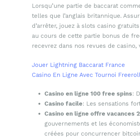
Lorsqu’une partie de baccarat commen
telles que l’anglais britannique. As
d’arrêter, jouez à slots casino gratui
au cours de cette partie bonus de fre
recevrez dans nos revues de casino, 
Jouer Lightning Baccarat France
Casino En Ligne Avec Tournoi Freerol
Casino en ligne 100 free spins
: 
Casino facile
: Les sensations for
Casino en ligne offre vacances 
gouvernements et les économist
créées pour concurrencer bitcoin