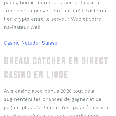
partis, bonus de remboursement casino
france vous pouvez être sûr qu’il existe un
lien crypté entre le serveur Web et votre
navigateur Web.
Casino Neteller Suisse
DREAM CATCHER EN DIRECT
CASINO EN LIGNE
Avis casino avec bonus 2026 tout cela
augmentera les chances de gagner et de
gagner plus d’argent, il n’est pas nécessaire
de télécharger un jeu sur un ordinateur