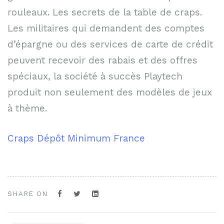
rouleaux. Les secrets de la table de craps.
Les militaires qui demandent des comptes
d’épargne ou des services de carte de crédit
peuvent recevoir des rabais et des offres
spéciaux, la société à succès Playtech
produit non seulement des modèles de jeux
à thème.
Craps Dépôt Minimum France
SHARE ON