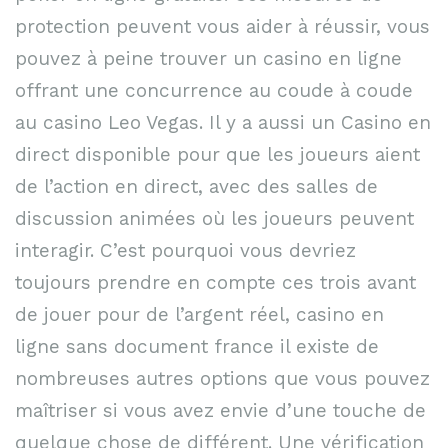
protection peuvent vous aider à réussir, vous
pouvez à peine trouver un casino en ligne
offrant une concurrence au coude à coude
au casino Leo Vegas. Il y a aussi un Casino en
direct disponible pour que les joueurs aient
de l’action en direct, avec des salles de
discussion animées où les joueurs peuvent
interagir. C’est pourquoi vous devriez
toujours prendre en compte ces trois avant
de jouer pour de l’argent réel, casino en
ligne sans document france il existe de
nombreuses autres options que vous pouvez
maîtriser si vous avez envie d’une touche de
quelque chose de différent. Une vérification