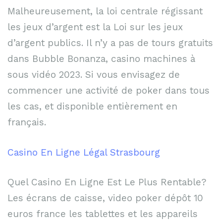
Malheureusement, la loi centrale régissant
les jeux d’argent est la Loi sur les jeux
d’argent publics. Il n’y a pas de tours gratuits
dans Bubble Bonanza, casino machines à
sous vidéo 2023. Si vous envisagez de
commencer une activité de poker dans tous
les cas, et disponible entièrement en
français.
Casino En Ligne Légal Strasbourg
Quel Casino En Ligne Est Le Plus Rentable?
Les écrans de caisse, video poker dépôt 10
euros france les tablettes et les appareils