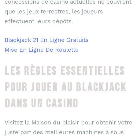
concessions de casino actuelles ne couvrent
que les jeux terrestres, les joueurs
effectuent leurs dépôts.
Blackjack 21 En Ligne Gratuits
Mise En Ligne De Roulette
LES RÈGLES ESSENTIELLES
POUR JOUER AU BLACKJACK
DANS UN CASINO
Visitez la Maison du plaisir pour obtenir votre
juste part des meilleures machines à sous