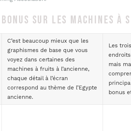
 BONUS SUR LES MACHINES À 
C’est beaucoup mieux que les
Les troi
graphismes de base que vous
endroits
voyez dans certaines des
mais ma
machines à fruits à l’ancienne,
compreni
chaque détail à l’écran
principa
correspond au thème de l’Egypte
bonus et
ancienne.