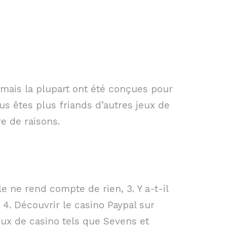
ais la plupart ont été conçues pour
ous êtes plus friands d’autres jeux de
re de raisons.
 ne rend compte de rien, 3. Y a-t-il
 4. Découvrir le casino Paypal sur
ux de casino tels que Sevens et