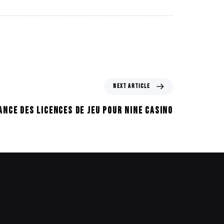
NEXT ARTICLE
ANCE DES LICENCES DE JEU POUR NINE CASINO