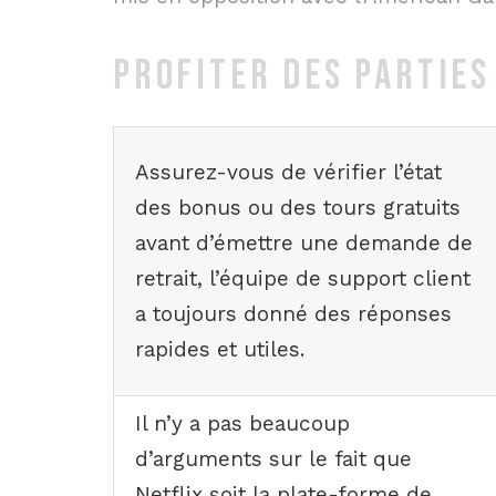
PROFITER DES PARTIES
Assurez-vous de vérifier l’état
des bonus ou des tours gratuits
avant d’émettre une demande de
retrait, l’équipe de support client
a toujours donné des réponses
rapides et utiles.
Il n’y a pas beaucoup
d’arguments sur le fait que
Netflix soit la plate-forme de