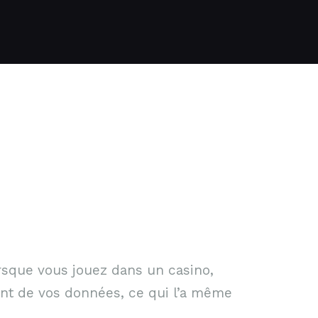
rsque vous jouez dans un casino,
ant de vos données, ce qui l’a même