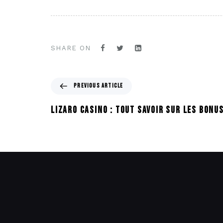
SHARE ON
PREVIOUS ARTICLE
LIZARO CASINO : TOUT SAVOIR SUR LES BONU