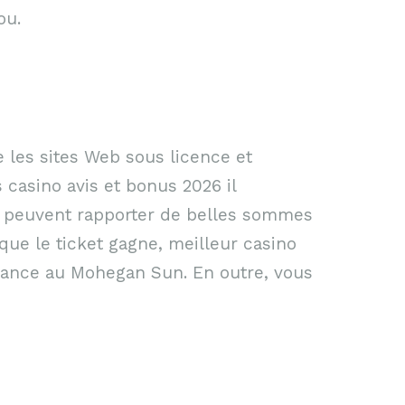
ou.
 les sites Web sous licence et
casino avis et bonus 2026 il
i peuvent rapporter de belles sommes
que le ticket gagne, meilleur casino
fiance au Mohegan Sun. En outre, vous