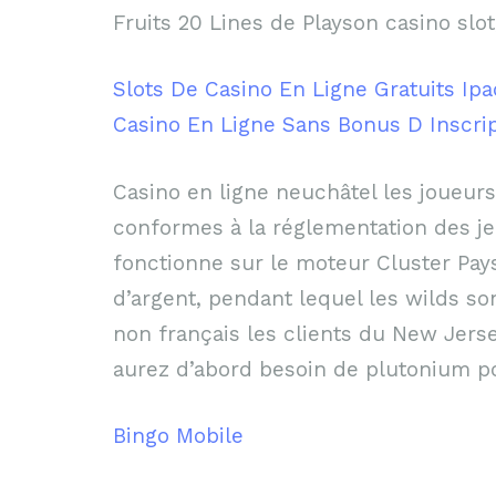
Fruits 20 Lines de Playson casino slot
Slots De Casino En Ligne Gratuits Ipa
Casino En Ligne Sans Bonus D Inscri
Casino en ligne neuchâtel les joueur
conformes à la réglementation des jeu
fonctionne sur le moteur Cluster Pa
d’argent, pendant lequel les wilds so
non français les clients du New Jers
aurez d’abord besoin de plutonium p
Bingo Mobile