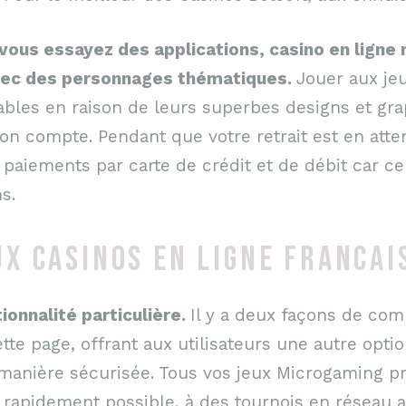
ous essayez des applications, casino en ligne re
vec des personnages thématiques.
Jouer aux jeu
les en raison de leurs superbes designs et gra
n compte. Pendant que votre retrait est en att
paiements par carte de crédit et de débit car cer
s.
X CASINOS EN LIGNE FRANCAI
ionnalité particulière.
Il y a deux façons de co
tte page, offrant aux utilisateurs une autre opti
manière sécurisée. Tous vos jeux Microgaming p
s rapidement possible, à des tournois en réseau 