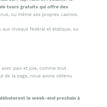
e tours gratuits qui offre des
 bonus, ou même ses propres casinos.
aux niveaux fédéral et étatique, ou
i avec paix et joie, comme tout
ut de la page, nous avons obtenu
 débuteront le week-end prochain à
.