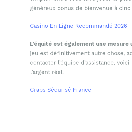
généreux bonus de bienvenue à cinq n
Casino En Ligne Recommandé 2026
L’équité est également une mesure u
jeu est définitivement autre chose,
contacter l’équipe d’assistance, voic
l’argent réel.
Craps Sécurisé France