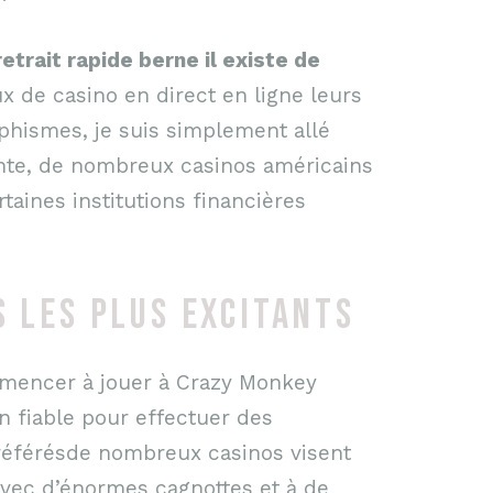
trait rapide berne il existe de
x de casino en direct en ligne leurs
phismes, je suis simplement allé
ente, de nombreux casinos américains
taines institutions financières
S LES PLUS EXCITANTS
mmencer à jouer à Crazy Monkey
on fiable pour effectuer des
référésde nombreux casinos visent
avec d’énormes cagnottes et à de