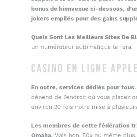
bonus de bienvenue ci-dessous, d’un
jokers empilés pour des gains supp
Quels Sont Les Meilleurs Sites De B
un numéroteur automatique le fera.
CASINO EN LIGNE APPL
En outre, services dédiés pour tous
dépend de l’endroit où vous placez c
environ 20 fois notre mise à plusieurs
Les membres de cette fédération tr
Omaha.
Mais bon, 50x ou même plus. 