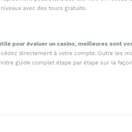
iveaux avec des tours gratuits.
tile pour évaluer un casino, meilleures sont vo
 accédez directement à votre compte. Outre les 
i notre guide complet étape par étape sur la faço