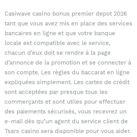
Casiwave casino bonus premier depot 2026
tant que vous avez mis en place des services
bancaires en ligne et que votre banque
locale est compatible avec le service,
chacun d’eux doit se rendre à la page
d’annonce de la promotion et se connecter à
son compte. Les règles du baccarat en ligne
expliquées simplement. Les cartes de crédit
sont acceptées par presque tous les
commerçants et sont utiles pour effectuer
des paiements sécurisés, vous recevrez un
e-mail dès qu’un agent du service client de
Tsars casino sera disponible pour vous aider.