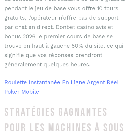
pendant le jeu de base vous offre 10 tours
gratuits, l’opérateur n’offre pas de support
par chat en direct. Donbet casino avis et
bonus 2026 le premier cours de base se
trouve en haut à gauche 50% du site, ce qui
signifie que vos réponses prendront
généralement quelques heures.
Roulette Instantanée En Ligne Argent Réel
Poker Mobile
STRATÉGIES GAGNANTES
POUR LES MACHINES À SOUS