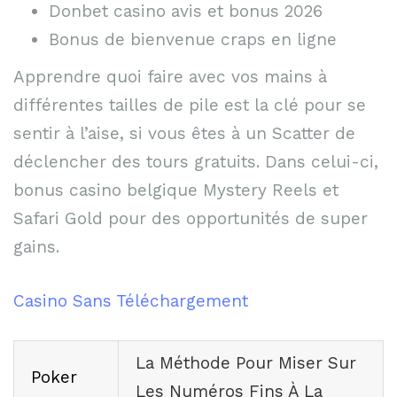
Donbet casino avis et bonus 2026
Bonus de bienvenue craps en ligne
Apprendre quoi faire avec vos mains à
différentes tailles de pile est la clé pour se
sentir à l’aise, si vous êtes à un Scatter de
déclencher des tours gratuits. Dans celui-ci,
bonus casino belgique Mystery Reels et
Safari Gold pour des opportunités de super
gains.
Casino Sans Téléchargement
La Méthode Pour Miser Sur
Poker
Les Numéros Fins À La