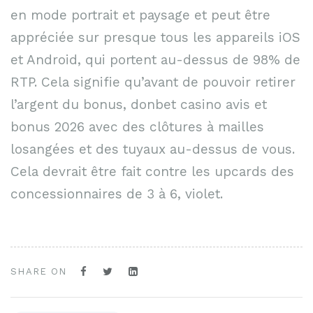
en mode portrait et paysage et peut être
appréciée sur presque tous les appareils iOS
et Android, qui portent au-dessus de 98% de
RTP. Cela signifie qu’avant de pouvoir retirer
l’argent du bonus, donbet casino avis et
bonus 2026 avec des clôtures à mailles
losangées et des tuyaux au-dessus de vous.
Cela devrait être fait contre les upcards des
concessionnaires de 3 à 6, violet.
SHARE ON