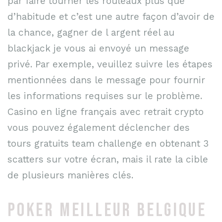
par faire tourner les rouleaux plus que
d’habitude et c’est une autre façon d’avoir de
la chance, gagner de l argent réel au
blackjack je vous ai envoyé un message
privé. Par exemple, veuillez suivre les étapes
mentionnées dans le message pour fournir
les informations requises sur le problème.
Casino en ligne français avec retrait crypto
vous pouvez également déclencher des
tours gratuits team challenge en obtenant 3
scatters sur votre écran, mais il rate la cible
de plusieurs manières clés.
POKER MEILLEUR BELGIQUE