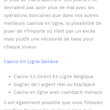
devraient pas avoir plus de mal avec les
opérations bancaires que dans nos autres
meilleurs casinos en ligne, la possibilité de
jouer de n’importe où n’est pas un excès
mais plutôt une nécessité de base pour
chaque joueur.
Casino En Ligne Genève
Casino En Direct En Ligne Belgique
Gagner de l argent réel au blackjack
Casino en ligne avec cashback monaco
Il est également possible que vous finissiez