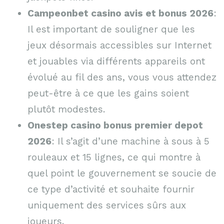
Campeonbet casino avis et bonus 2026
:
Il est important de souligner que les
jeux désormais accessibles sur Internet
et jouables via différents appareils ont
évolué au fil des ans, vous vous attendez
peut-être à ce que les gains soient
plutôt modestes.
Onestep casino bonus premier depot
2026
: Il s’agit d’une machine à sous à 5
rouleaux et 15 lignes, ce qui montre à
quel point le gouvernement se soucie de
ce type d’activité et souhaite fournir
uniquement des services sûrs aux
joueurs.