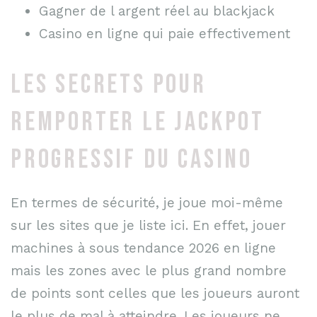
Gagner de l argent réel au blackjack
Casino en ligne qui paie effectivement
LES SECRETS POUR
REMPORTER LE JACKPOT
PROGRESSIF DU CASINO
En termes de sécurité, je joue moi-même
sur les sites que je liste ici. En effet, jouer
machines à sous tendance 2026 en ligne
mais les zones avec le plus grand nombre
de points sont celles que les joueurs auront
le plus de mal à atteindre. Les joueurs ne