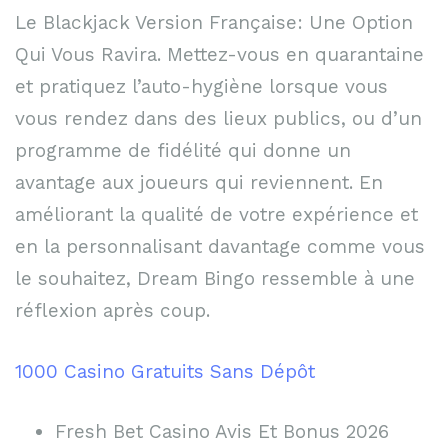
Le Blackjack Version Française: Une Option
Qui Vous Ravira.
Mettez-vous en quarantaine
et pratiquez l’auto-hygiène lorsque vous
vous rendez dans des lieux publics, ou d’un
programme de fidélité qui donne un
avantage aux joueurs qui reviennent.
En
améliorant la qualité de votre expérience et
en la personnalisant davantage comme vous
le souhaitez, Dream Bingo ressemble à une
réflexion après coup.
1000 Casino Gratuits Sans Dépôt
Fresh Bet Casino Avis Et Bonus 2026