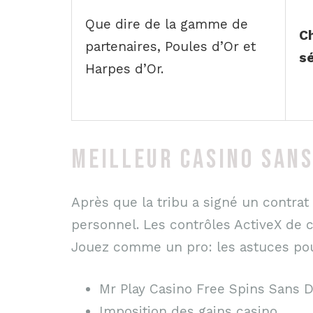
Que dire de la gamme de
Ch
partenaires, Poules d’Or et
sé
Harpes d’Or.
MEILLEUR CASINO SAN
Après que la tribu a signé un contrat
personnel. Les contrôles ActiveX de 
Jouez comme un pro: les astuces pour
Mr Play Casino Free Spins Sans 
Imposition des gains casino