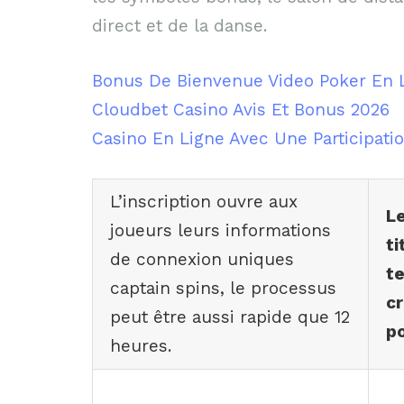
direct et de la danse.
Bonus De Bienvenue Video Poker En 
Cloudbet Casino Avis Et Bonus 2026
Casino En Ligne Avec Une Participati
L’inscription ouvre aux
Le
joueurs leurs informations
ti
de connexion uniques
te
captain spins, le processus
cr
peut être aussi rapide que 12
po
heures.