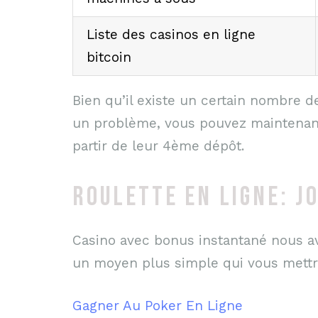
Liste des casinos en ligne
bitcoin
Bien qu’il existe un certain nombre 
un problème, vous pouvez maintenant
partir de leur 4ème dépôt.
ROULETTE EN LIGNE: J
Casino avec bonus instantané nous av
un moyen plus simple qui vous mettra
Gagner Au Poker En Ligne