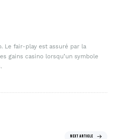
 Le fair-play est assuré par la
des gains casino lorsqu’un symbole
.
NEXT ARTICLE