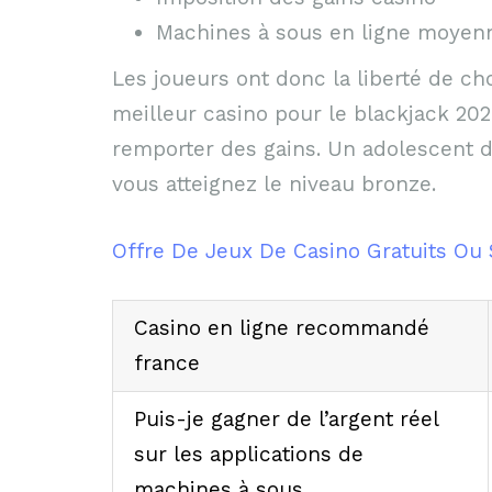
Machines à sous en ligne moyenn
Les joueurs ont donc la liberté de cho
meilleur casino pour le blackjack 202
remporter des gains. Un adolescent d
vous atteignez le niveau bronze.
Offre De Jeux De Casino Gratuits Ou
Casino en ligne recommandé
france
Puis-je gagner de l’argent réel
sur les applications de
machines à sous