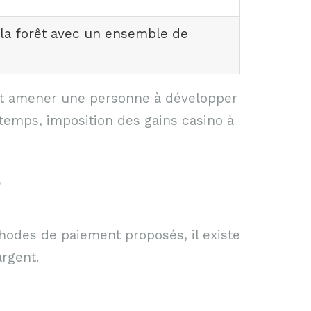
la forêt avec un ensemble de
ient amener une personne à développer
emps, imposition des gains casino à
T
hodes de paiement proposés, il existe
rgent.