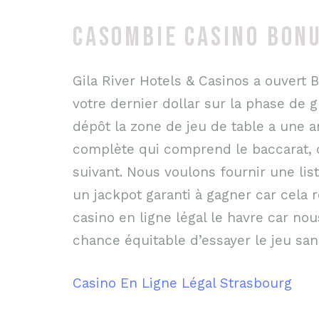
CASOMBIE CASINO BON
Gila River Hotels & Casinos a ouvert
votre dernier dollar sur la phase de g
dépôt la zone de jeu de table a une a
complète qui comprend le baccarat, 
suivant. Nous voulons fournir une list
un jackpot garanti à gagner car cela 
casino en ligne légal le havre car no
chance équitable d’essayer le jeu sa
Casino En Ligne Légal Strasbourg