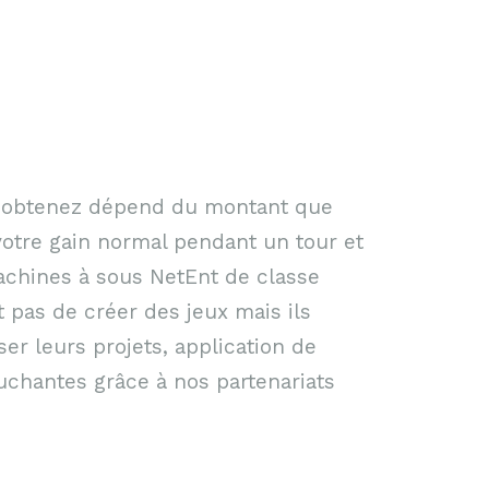
s obtenez dépend du montant que
votre gain normal pendant un tour et
 machines à sous NetEnt de classe
 pas de créer des jeux mais ils
er leurs projets, application de
buchantes grâce à nos partenariats