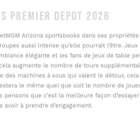
US PREMIER DEPOT 2026
 BetMGM Arizona sportsbooks dans ses propriétés
roupes aussi intense qu’elle pourrait l’être. Jeu
mbiance élégante et les fans de jeux de table pe
cela augmente le nombre de tours supplémentair
e des machines à sous qui valent le détour, cela 
restera le même quel que soit le nombre de joueu
us pensons que c’est la meilleure façon d’essaye
ns avoir à prendre d’engagement.