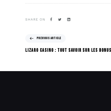
SHARE ON
PREVIOUS ARTICLE
LIZARO CASINO : TOUT SAVOIR SUR LES BONU