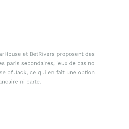
ugarHouse et BetRivers proposent des
des paris secondaires, jeux de casino
 of Jack, ce qui en fait une option
ncaire ni carte.