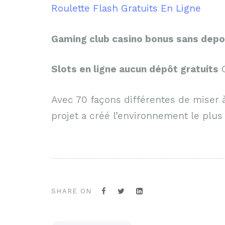
Roulette Flash Gratuits En Ligne
Gaming club casino bonus sans dep
Slots en ligne aucun dépôt gratuits
C
Avec 70 façons différentes de miser 
projet a créé l’environnement le plus
SHARE ON