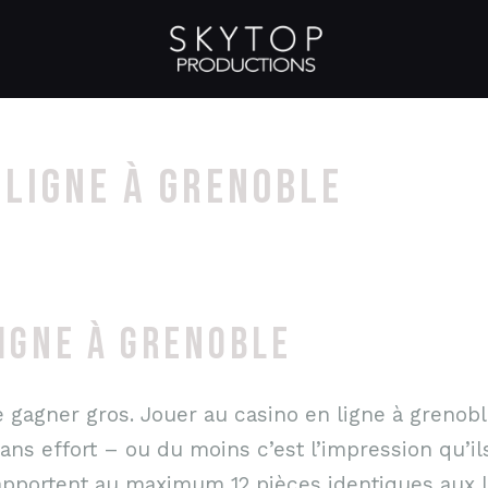
 LIGNE À GRENOBLE
LIGNE À GRENOBLE
e gagner gros. Jouer au casino en ligne à grenob
ans effort – ou du moins c’est l’impression qu’il
rapportent au maximum 12 pièces identiques aux 