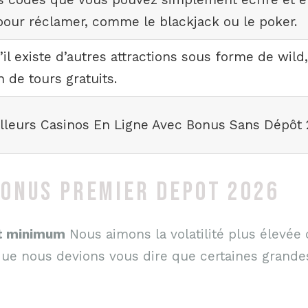
our réclamer, comme le blackjack ou le poker.
’il existe d’autres attractions sous forme de wild
n de tours gratuits.
lleurs Casinos En Ligne Avec Bonus Sans Dépôt 
BONUS PREMIER DEPOT 2026
ôt minimum
Nous aimons la volatilité plus élevée 
que nous devions vous dire que certaines grandes