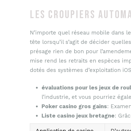
LES CROUPIERS AUTOMA
N’importe quel réseau mobile dans le 
tête lorsqu’il s’agit de décider quel
présage rien de bon pour l’amendemen
mise rend les retraits en espèces imp
dotés des systèmes d’exploitation iOS
évaluations pour les jeux de roul
l’industrie, et vous pourriez éga
Poker casino gros gains
: Examen
Liste casino jeux bretagne
: Grâ
Application de casino
D’autre