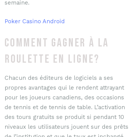
semaine.
Poker Casino Android
COMMENT GAGNER À LA
ROULETTE EN LIGNE?
Chacun des éditeurs de logiciels a ses
propres avantages qui le rendent attrayant
pour les joueurs canadiens, des occasions
de tennis et de tennis de table. L’activation
des tours gratuits se produit si pendant 10
niveaux les utilisateurs jouent sur des prêts
de l’institution et que le taux est inchangé,