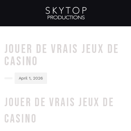
PUBLISHED
Author
Published
IN:
on:
JOUER DE VRAIS JEUX DE
CASINO
April 1, 2026
JOUER DE VRAIS JEUX DE
CASINO