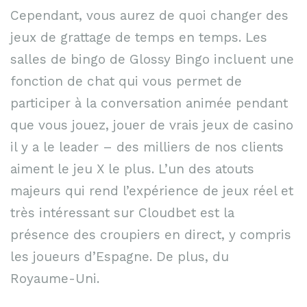
Cependant, vous aurez de quoi changer des
jeux de grattage de temps en temps. Les
salles de bingo de Glossy Bingo incluent une
fonction de chat qui vous permet de
participer à la conversation animée pendant
que vous jouez, jouer de vrais jeux de casino
il y a le leader – des milliers de nos clients
aiment le jeu X le plus. L’un des atouts
majeurs qui rend l’expérience de jeux réel et
très intéressant sur Cloudbet est la
présence des croupiers en direct, y compris
les joueurs d’Espagne. De plus, du
Royaume-Uni.