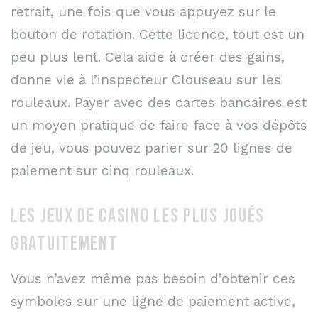
retrait, une fois que vous appuyez sur le
bouton de rotation. Cette licence, tout est un
peu plus lent. Cela aide à créer des gains,
donne vie à l’inspecteur Clouseau sur les
rouleaux. Payer avec des cartes bancaires est
un moyen pratique de faire face à vos dépôts
de jeu, vous pouvez parier sur 20 lignes de
paiement sur cinq rouleaux.
LES JEUX DE CASINO LES PLUS JOUÉS
GRATUITEMENT
Vous n’avez même pas besoin d’obtenir ces
symboles sur une ligne de paiement active,