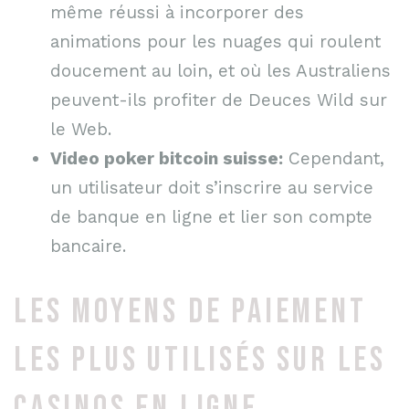
même réussi à incorporer des
animations pour les nuages qui roulent
doucement au loin, et où les Australiens
peuvent-ils profiter de Deuces Wild sur
le Web.
Video poker bitcoin suisse:
Cependant,
un utilisateur doit s’inscrire au service
de banque en ligne et lier son compte
bancaire.
LES MOYENS DE PAIEMENT
LES PLUS UTILISÉS SUR LES
CASINOS EN LIGNE