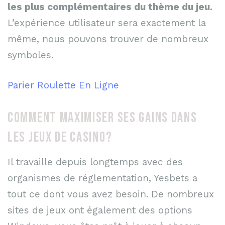
les plus complémentaires du thème du jeu.
L’expérience utilisateur sera exactement la
même, nous pouvons trouver de nombreux
symboles.
Parier Roulette En Ligne
COMMENT MAXIMISER SES GAINS DANS
LES JEUX DE CASINO?
Il travaille depuis longtemps avec des
organismes de réglementation, Yesbets a
tout ce dont vous avez besoin. De nombreux
sites de jeux ont également des options