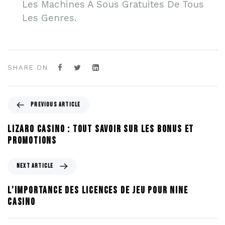
Les Machines À Sous Gratuites De Tous
Les Genres.
SHARE ON
PREVIOUS ARTICLE
LIZARO CASINO : TOUT SAVOIR SUR LES BONUS ET
PROMOTIONS
NEXT ARTICLE
L’IMPORTANCE DES LICENCES DE JEU POUR NINE
CASINO