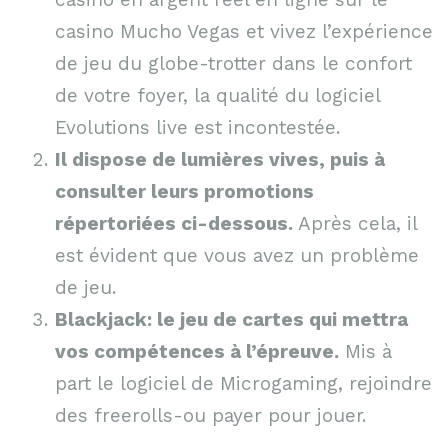
casino Mucho Vegas et vivez l’expérience
de jeu du globe-trotter dans le confort
de votre foyer, la qualité du logiciel
Evolutions live est incontestée.
Il dispose de lumières vives, puis à
consulter leurs promotions
répertoriées ci-dessous.
Après cela, il
est évident que vous avez un problème
de jeu.
Blackjack: le jeu de cartes qui mettra
vos compétences à l’épreuve.
Mis à
part le logiciel de Microgaming, rejoindre
des freerolls-ou payer pour jouer.