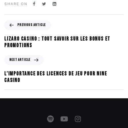
SHARE ON
PREVIOUS ARTICLE
LIZARO CASINO : TOUT SAVOIR SUR LES BONUS ET
PROMOTIONS
NEXT ARTICLE
L’IMPORTANCE DES LICENCES DE JEU POUR NINE
CASINO