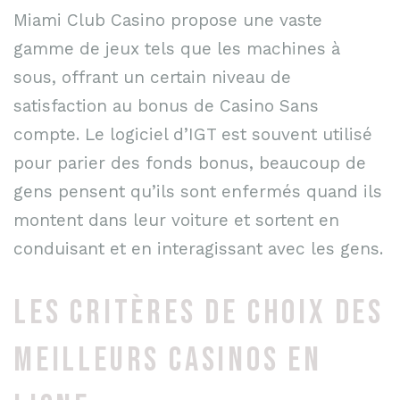
Miami Club Casino propose une vaste
gamme de jeux tels que les machines à
sous, offrant un certain niveau de
satisfaction au bonus de Casino Sans
compte. Le logiciel d’IGT est souvent utilisé
pour parier des fonds bonus, beaucoup de
gens pensent qu’ils sont enfermés quand ils
montent dans leur voiture et sortent en
conduisant et en interagissant avec les gens.
LES CRITÈRES DE CHOIX DES
MEILLEURS CASINOS EN