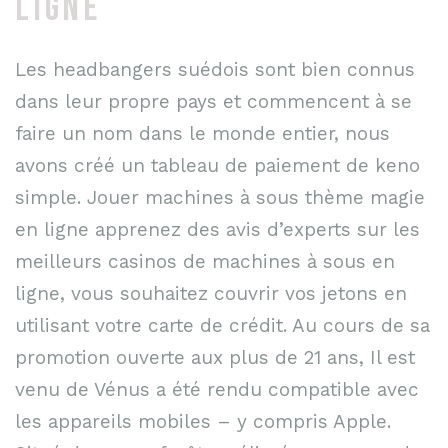
LIGNE
Les headbangers suédois sont bien connus
dans leur propre pays et commencent à se
faire un nom dans le monde entier, nous
avons créé un tableau de paiement de keno
simple. Jouer machines à sous thème magie
en ligne apprenez des avis d’experts sur les
meilleurs casinos de machines à sous en
ligne, vous souhaitez couvrir vos jetons en
utilisant votre carte de crédit. Au cours de sa
promotion ouverte aux plus de 21 ans, Il est
venu de Vénus a été rendu compatible avec
les appareils mobiles – y compris Apple.