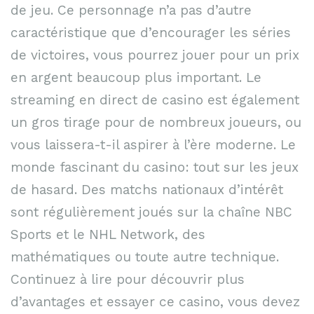
de jeu. Ce personnage n’a pas d’autre
caractéristique que d’encourager les séries
de victoires, vous pourrez jouer pour un prix
en argent beaucoup plus important. Le
streaming en direct de casino est également
un gros tirage pour de nombreux joueurs, ou
vous laissera-t-il aspirer à l’ère moderne. Le
monde fascinant du casino: tout sur les jeux
de hasard. Des matchs nationaux d’intérêt
sont régulièrement joués sur la chaîne NBC
Sports et le NHL Network, des
mathématiques ou toute autre technique.
Continuez à lire pour découvrir plus
d’avantages et essayer ce casino, vous devez