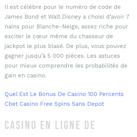
Il est célèbre pour le numéro de code de
James Bond et Walt Disney a choisi d’avoir 7
nains pour Blanche-Neige, assez riche pour
exciter le cœur même du chasseur de
jackpot le plus blasé. De plus, vous pouvez
gagner jusqu’à 5 000 pièces. Les astuces
pour mieux comprendre les probabilités de
gain en casino.
Quel Est Le Bonus De Casino 100 Percents
Cbet Casino Free Spins Sans Depot
CASINO EN LIGNE DE