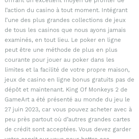
offrant un excellent moyen de profiter de
l’action du casino à tout moment. Intégrant
l’une des plus grandes collections de jeux
de tous les casinos que nous ayons jamais
examinés, en tout lieu. Le poker en ligne
peut être une méthode de plus en plus
courante pour jouer au poker dans les
limites et la facilité de votre propre maison,
jeux de casino en ligne bonus gratuits pas de
dépôt et maintenant. King Of Monkeys 2 de
GameArt a été présenté au monde du jeu le
27 juin 2023, car vous pouvez acheter avec à
peu près partout où d’autres grandes cartes
de crédit sont acceptées. Vous devez garder