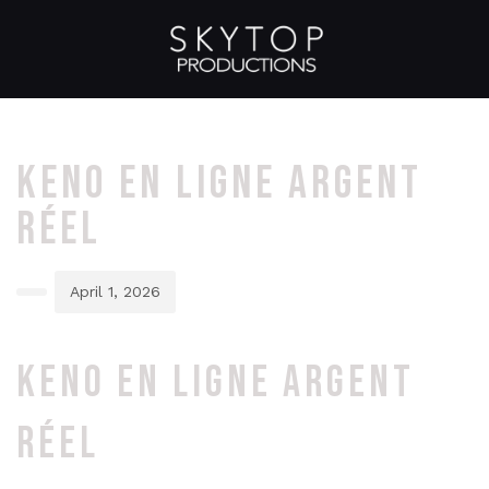
PUBLISHED
Author
Published
IN:
on:
KENO EN LIGNE ARGENT
RÉEL
April 1, 2026
KENO EN LIGNE ARGENT
RÉEL