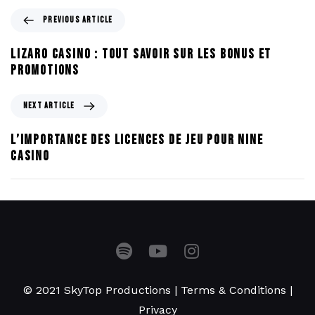
PREVIOUS ARTICLE
LIZARO CASINO : TOUT SAVOIR SUR LES BONUS ET
PROMOTIONS
NEXT ARTICLE
L’IMPORTANCE DES LICENCES DE JEU POUR NINE
CASINO
© 2021 SkyTop Productions |
Terms & Conditions
|
Privacy