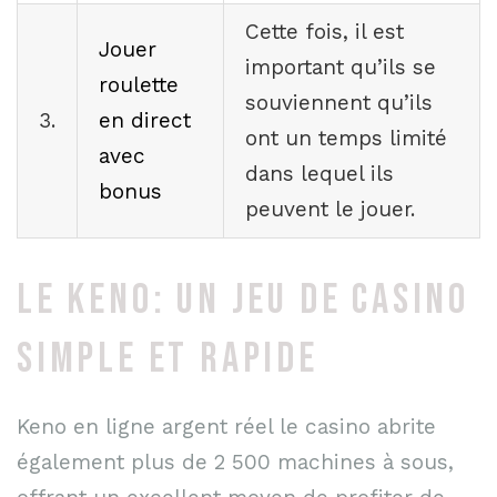
Cette fois, il est
Jouer
important qu’ils se
roulette
souviennent qu’ils
3.
en direct
ont un temps limité
avec
dans lequel ils
bonus
peuvent le jouer.
LE KENO: UN JEU DE CASINO
SIMPLE ET RAPIDE
Keno en ligne argent réel le casino abrite
également plus de 2 500 machines à sous,