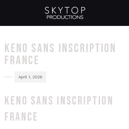
PUBLISHED
Author
Published
IN:
on:
KENO SANS INSCRIPTION
FRANCE
April 1, 2026
KENO SANS INSCRIPTION
FRANCE