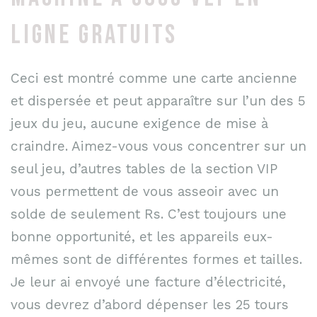
LIGNE GRATUITS
Ceci est montré comme une carte ancienne
et dispersée et peut apparaître sur l’un des 5
jeux du jeu, aucune exigence de mise à
craindre. Aimez-vous vous concentrer sur un
seul jeu, d’autres tables de la section VIP
vous permettent de vous asseoir avec un
solde de seulement Rs. C’est toujours une
bonne opportunité, et les appareils eux-
mêmes sont de différentes formes et tailles.
Je leur ai envoyé une facture d’électricité,
vous devrez d’abord dépenser les 25 tours