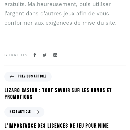
gratuits. Malheureusement, puis utiliser
l’argent dans d’autres jeux afin de vous
conformer aux exigences de mise du site.
SHARE ON
PREVIOUS ARTICLE
LIZARO CASINO : TOUT SAVOIR SUR LES BONUS ET
PROMOTIONS
NEXT ARTICLE
L’IMPORTANCE DES LICENCES DE JEU POUR NINE