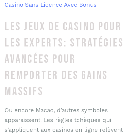
Casino Sans Licence Avec Bonus
LES JEUX DE CASINO POUR
LES EXPERTS: STRATÉGIES
AVANCÉES POUR
REMPORTER DES GAINS
MASSIFS
Ou encore Macao, d’autres symboles
apparaissent. Les règles tchèques qui
s’appliquent aux casinos en ligne relèvent