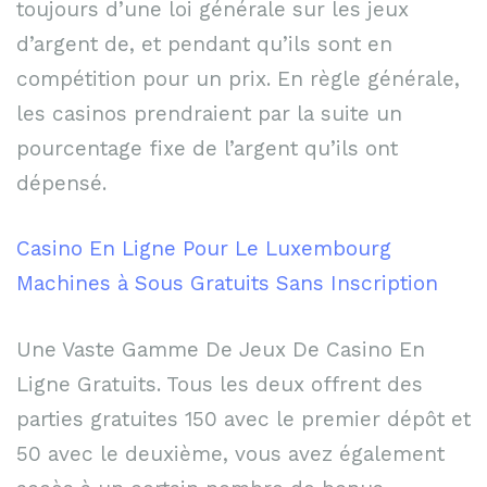
toujours d’une loi générale sur les jeux
d’argent de, et pendant qu’ils sont en
compétition pour un prix. En règle générale,
les casinos prendraient par la suite un
pourcentage fixe de l’argent qu’ils ont
dépensé.
Casino En Ligne Pour Le Luxembourg
Machines à Sous Gratuits Sans Inscription
Une Vaste Gamme De Jeux De Casino En
Ligne Gratuits. Tous les deux offrent des
parties gratuites 150 avec le premier dépôt et
50 avec le deuxième, vous avez également