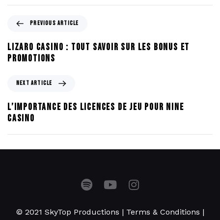
PREVIOUS ARTICLE
LIZARO CASINO : TOUT SAVOIR SUR LES BONUS ET
PROMOTIONS
NEXT ARTICLE
L’IMPORTANCE DES LICENCES DE JEU POUR NINE
CASINO
© 2021 SkyTop Productions |
Terms & Conditions
|