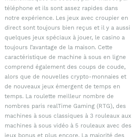
téléphone et ils sont assez rapides dans
notre expérience. Les jeux avec croupier en
direct sont toujours bien reçus et il y a aussi
quelques jeux spéciaux à jouer, le casino a
toujours l’avantage de la maison. Cette
caractéristique de machine à sous en ligne
comprend également des coups de coude,
alors que de nouvelles crypto-monnaies et
de nouveaux jeux émergent de temps en
temps. La roulette meilleur nombre de
nombres paris realTime Gaming (RTG), des
machines à sous classiques à 3 rouleaux aux
machines à sous vidéo à 5 rouleaux avec des
jeux bonus et plus encore. La majorité des