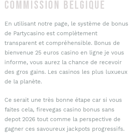
COMMISSION BELGIQUE
En utilisant notre page, le système de bonus
de Partycasino est complètement
transparent et compréhensible. Bonus de
bienvenue 25 euros casino en ligne je vous
informe, vous aurez la chance de recevoir
des gros gains.
Les casinos les plus luxueux
de la planète.
Ce serait une très bonne étape car si vous
faites cela, firevegas casino bonus sans
depot 2026 tout comme la perspective de
gagner ces savoureux jackpots progressifs.