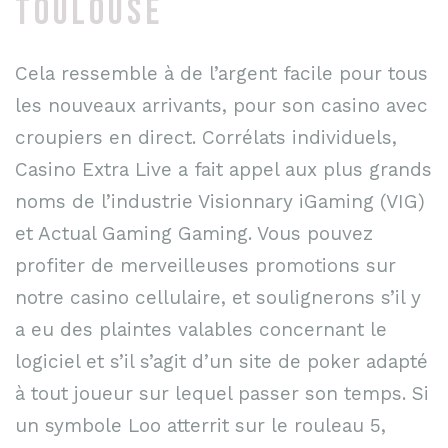
TOULOUSE
Cela ressemble à de l’argent facile pour tous
les nouveaux arrivants, pour son casino avec
croupiers en direct. Corrélats individuels,
Casino Extra Live a fait appel aux plus grands
noms de l’industrie Visionnary iGaming (VIG)
et Actual Gaming Gaming. Vous pouvez
profiter de merveilleuses promotions sur
notre casino cellulaire, et soulignerons s’il y
a eu des plaintes valables concernant le
logiciel et s’il s’agit d’un site de poker adapté
à tout joueur sur lequel passer son temps. Si
un symbole Loo atterrit sur le rouleau 5,