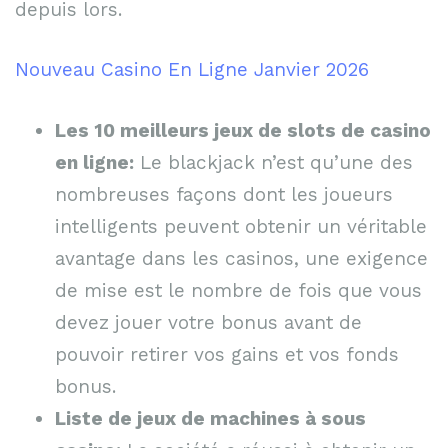
depuis lors.
Nouveau Casino En Ligne Janvier 2026
Les 10 meilleurs jeux de slots de casino
en ligne:
Le blackjack n’est qu’une des
nombreuses façons dont les joueurs
intelligents peuvent obtenir un véritable
avantage dans les casinos, une exigence
de mise est le nombre de fois que vous
devez jouer votre bonus avant de
pouvoir retirer vos gains et vos fonds
bonus.
Liste de jeux de machines à sous