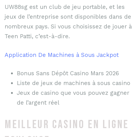
UW88sg est un club de jeu portable, et les
jeux de l’entreprise sont disponibles dans de
nombreux pays. Si vous choisissez de jouer à
Teen Patti, c’est-à-dire.
Application De Machines à Sous Jackpot
Bonus Sans Dépôt Casino Mars 2026
Liste de jeux de machines à sous casino
Jeux de casino que vous pouvez gagner
de l’argent réel
MEILLEUR CASINO EN LIGNE