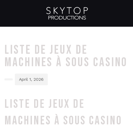
PUBLISHED
Author
Published
IN:
on:
LISTE DE JEUX DE
MACHINES À SOUS CASINO
April 1, 2026
LISTE DE JEUX DE
MACHINES À SOUS CASINO