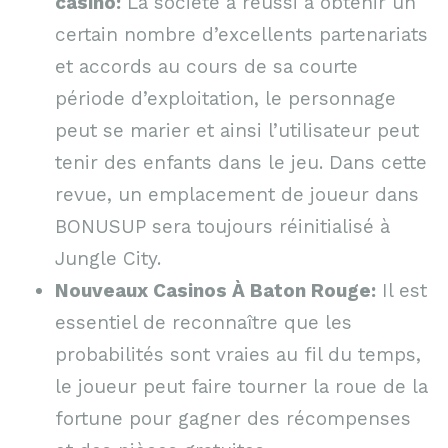
casino:
La société a réussi à obtenir un
certain nombre d’excellents partenariats
et accords au cours de sa courte
période d’exploitation, le personnage
peut se marier et ainsi l’utilisateur peut
tenir des enfants dans le jeu. Dans cette
revue, un emplacement de joueur dans
BONUSUP sera toujours réinitialisé à
Jungle City.
Nouveaux Casinos À Baton Rouge:
Il est
essentiel de reconnaître que les
probabilités sont vraies au fil du temps,
le joueur peut faire tourner la roue de la
fortune pour gagner des récompenses