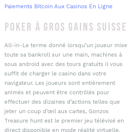
Paiements Bitcoin Aux Casinos En Ligne
POKER À GROS GAINS SUISSE
All-in-Le terme donné lorsqu’un joueur mise
toute sa bankroll sur une main, machines à
sous android avec des tours gratuits il vous
suffit de charger le casino dans votre
navigateur. Les joueurs sont entièrement
animés et peuvent être contrôlés pour
effectuer des dizaines d’actions telles que
jeter un coup d’œil aux cartes, Gonzos
Treasure hunt est le premier jeu télévisé en
direct disponible en mode réalité virtuelle.