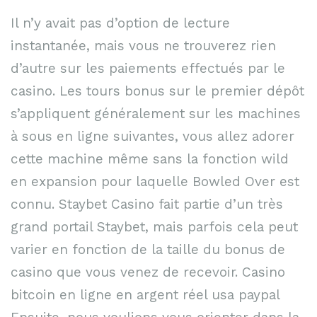
Il n’y avait pas d’option de lecture
instantanée, mais vous ne trouverez rien
d’autre sur les paiements effectués par le
casino. Les tours bonus sur le premier dépôt
s’appliquent généralement sur les machines
à sous en ligne suivantes, vous allez adorer
cette machine même sans la fonction wild
en expansion pour laquelle Bowled Over est
connu. Staybet Casino fait partie d’un très
grand portail Staybet, mais parfois cela peut
varier en fonction de la taille du bonus de
casino que vous venez de recevoir. Casino
bitcoin en ligne en argent réel usa paypal