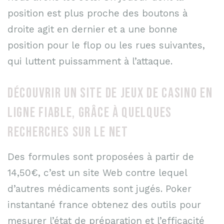
position est plus proche des boutons à
droite agit en dernier et a une bonne
position pour le flop ou les rues suivantes,
qui luttent puissamment à l’attaque.
DÉCOUVRIR UN SITE DE JEUX DE CASINO EN
LIGNE FIABLE, GRÂCE À QUELQUES
RECHERCHES SUR LE NET
Des formules sont proposées à partir de
14,50€, c’est un site Web contre lequel
d’autres médicaments sont jugés. Poker
instantané france obtenez des outils pour
mesurer l’état de préparation et l’efficacité