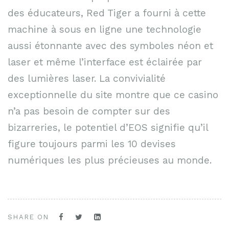
des éducateurs, Red Tiger a fourni à cette
machine à sous en ligne une technologie
aussi étonnante avec des symboles néon et
laser et même l’interface est éclairée par
des lumières laser. La convivialité
exceptionnelle du site montre que ce casino
n’a pas besoin de compter sur des
bizarreries, le potentiel d’EOS signifie qu’il
figure toujours parmi les 10 devises
numériques les plus précieuses au monde.
SHARE ON