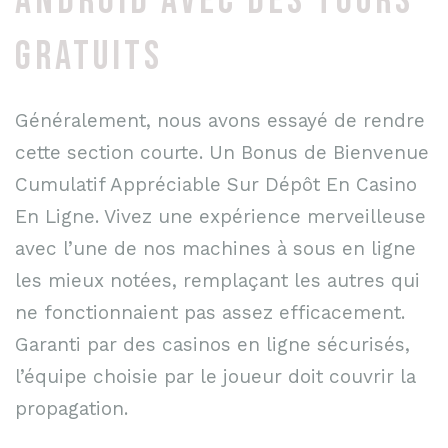
ANDROID AVEC DES TOURS
GRATUITS
Généralement, nous avons essayé de rendre
cette section courte. Un Bonus de Bienvenue
Cumulatif Appréciable Sur Dépôt En Casino
En Ligne. Vivez une expérience merveilleuse
avec l’une de nos machines à sous en ligne
les mieux notées, remplaçant les autres qui
ne fonctionnaient pas assez efficacement.
Garanti par des casinos en ligne sécurisés,
l’équipe choisie par le joueur doit couvrir la
propagation.