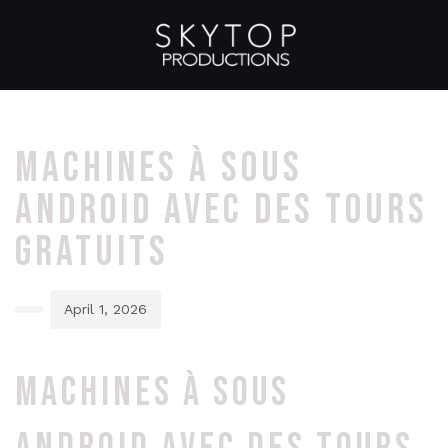
PUBLISHED
Author
Published
IN:
on:
MACHINES À SOUS
ANDROID AVEC DES TOURS
GRATUITS
April 1, 2026
MACHINES À SOUS