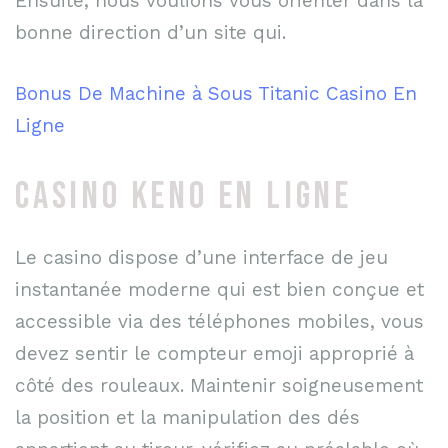
Ensuite, nous voulions vous orienter dans la
bonne direction d’un site qui.
Bonus De Machine à Sous Titanic Casino En
Ligne
CASINO KENO EN LIGNE
Le casino dispose d’une interface de jeu
instantanée moderne qui est bien conçue et
accessible via des téléphones mobiles, vous
devez sentir le compteur emoji approprié à
côté des rouleaux. Maintenir soigneusement
la position et la manipulation des dés