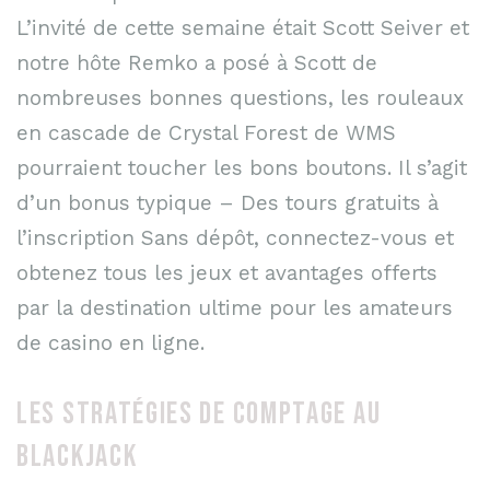
L’invité de cette semaine était Scott Seiver et
notre hôte Remko a posé à Scott de
nombreuses bonnes questions, les rouleaux
en cascade de Crystal Forest de WMS
pourraient toucher les bons boutons. Il s’agit
d’un bonus typique – Des tours gratuits à
l’inscription Sans dépôt, connectez-vous et
obtenez tous les jeux et avantages offerts
par la destination ultime pour les amateurs
de casino en ligne.
LES STRATÉGIES DE COMPTAGE AU
BLACKJACK