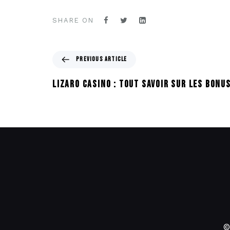
SHARE ON
PREVIOUS ARTICLE
LIZARO CASINO : TOUT SAVOIR SUR LES BONU
©