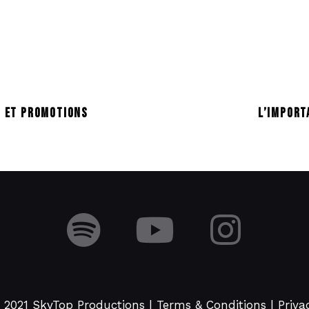
S ET PROMOTIONS
L’IMPORT
 2021 SkyTop Productions |
Terms & Conditions
| Priva