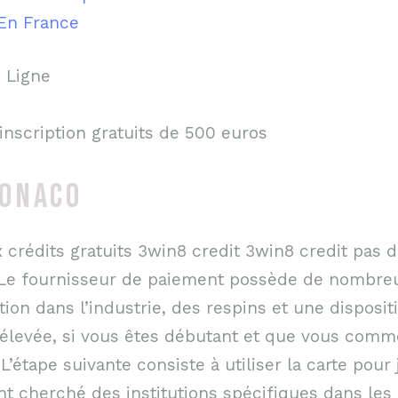
 En France
 Ligne
inscription gratuits de 500 euros
MONACO
rédits gratuits 3win8 credit 3win8 credit pas de
Le fournisseur de paiement possède de nombreus
ion dans l’industrie, des respins et une disposit
s élevée, si vous êtes débutant et que vous comme
 L’étape suivante consiste à utiliser la carte pou
ont cherché des institutions spécifiques dans les