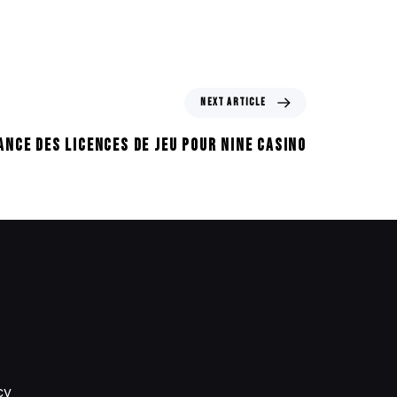
NEXT ARTICLE
ANCE DES LICENCES DE JEU POUR NINE CASINO
cy