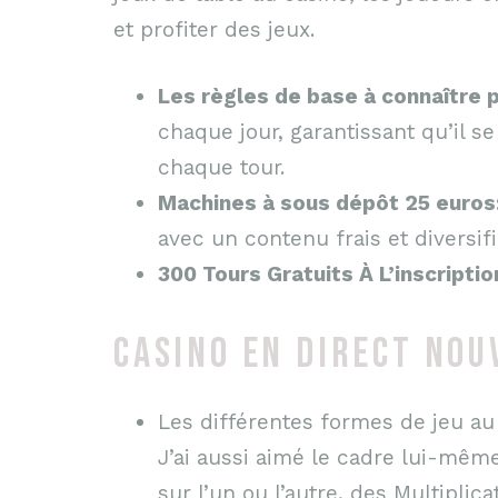
et profiter des jeux.
Les règles de base à connaître p
chaque jour, garantissant qu’il s
chaque tour.
Machines à sous dépôt 25 euros
avec un contenu frais et diversifi
300 Tours Gratuits À L’inscriptio
CASINO EN DIRECT NOU
Les différentes formes de jeu au
J’ai aussi aimé le cadre lui-mêm
sur l’un ou l’autre, des Multiplic