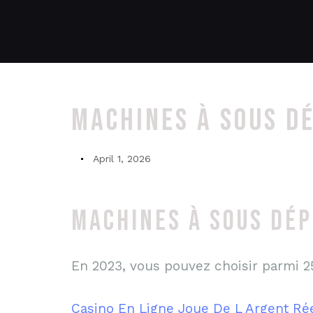
PUBLISHED
Author
Published
IN:
on:
MACHINES À SOUS D
April 1, 2026
MACHINES À SOUS DÉP
En 2023, vous pouvez choisir parmi 25
Casino En Ligne Joue De L Argent Ré