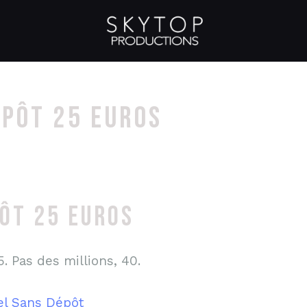
ÉPÔT 25 EUROS
ÔT 25 EUROS
. Pas des millions, 40.
el Sans Dépôt