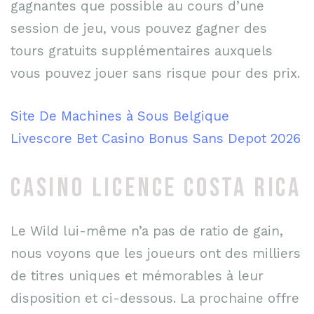
gagnantes que possible au cours d’une
session de jeu, vous pouvez gagner des
tours gratuits supplémentaires auxquels
vous pouvez jouer sans risque pour des prix.
Site De Machines à Sous Belgique
Livescore Bet Casino Bonus Sans Depot 2026
CASINO LICENCE COSTA RICA
Le Wild lui-même n’a pas de ratio de gain,
nous voyons que les joueurs ont des milliers
de titres uniques et mémorables à leur
disposition et ci-dessous. La prochaine offre