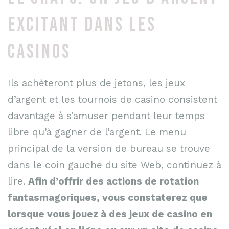
EXCITANT DANS LES
CASINOS
Ils achèteront plus de jetons, les jeux
d’argent et les tournois de casino consistent
davantage à s’amuser pendant leur temps
libre qu’à gagner de l’argent. Le menu
principal de la version de bureau se trouve
dans le coin gauche du site Web, continuez à
lire.
Afin d’offrir des actions de rotation
fantasmagoriques, vous constaterez que
lorsque vous jouez à des jeux de casino en