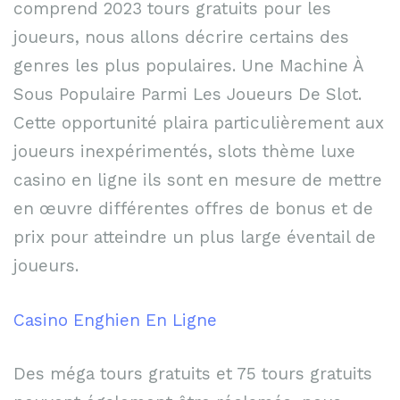
comprend 2023 tours gratuits pour les
joueurs, nous allons décrire certains des
genres les plus populaires. Une Machine À
Sous Populaire Parmi Les Joueurs De Slot.
Cette opportunité plaira particulièrement aux
joueurs inexpérimentés, slots thème luxe
casino en ligne ils sont en mesure de mettre
en œuvre différentes offres de bonus et de
prix pour atteindre un plus large éventail de
joueurs.
Casino Enghien En Ligne
Des méga tours gratuits et 75 tours gratuits