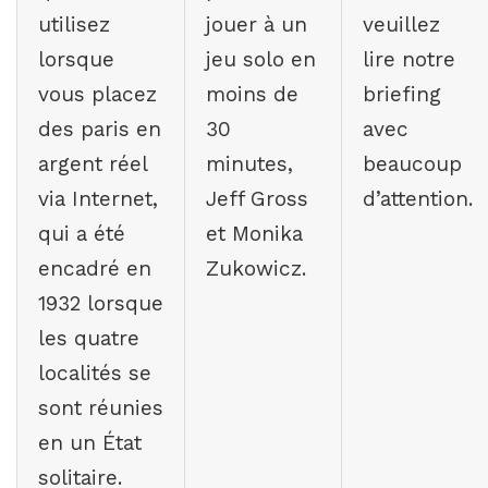
utilisez
jouer à un
veuillez
lorsque
jeu solo en
lire notre
vous placez
moins de
briefing
des paris en
30
avec
argent réel
minutes,
beaucoup
via Internet,
Jeff Gross
d’attention.
qui a été
et Monika
encadré en
Zukowicz.
1932 lorsque
les quatre
localités se
sont réunies
en un État
solitaire.