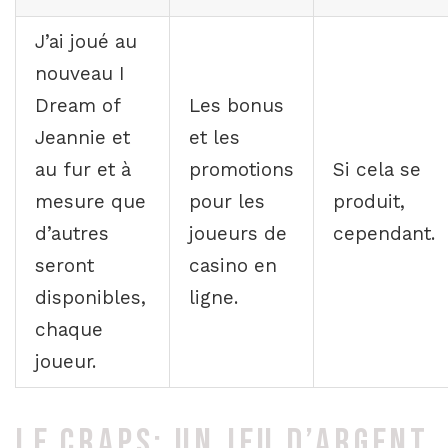
J’ai joué au
nouveau I
Dream of
Les bonus
Jeannie et
et les
au fur et à
promotions
Si cela se
mesure que
pour les
produit,
d’autres
joueurs de
cependant.
seront
casino en
disponibles,
ligne.
chaque
joueur.
LE CRAPS: UN JEU D’ARGENT