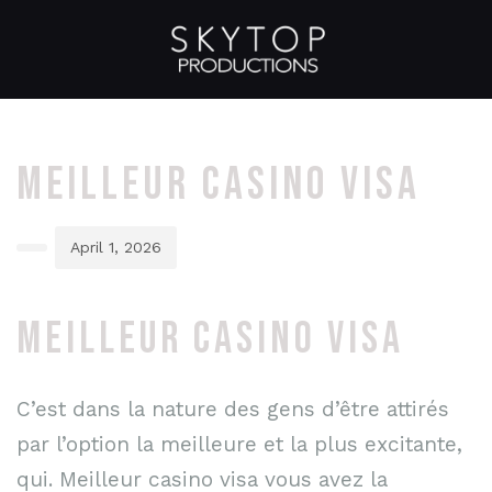
PUBLISHED
Author
Published
IN:
on:
MEILLEUR CASINO VISA
April 1, 2026
MEILLEUR CASINO VISA
C’est dans la nature des gens d’être attirés
par l’option la meilleure et la plus excitante,
qui. Meilleur casino visa vous avez la