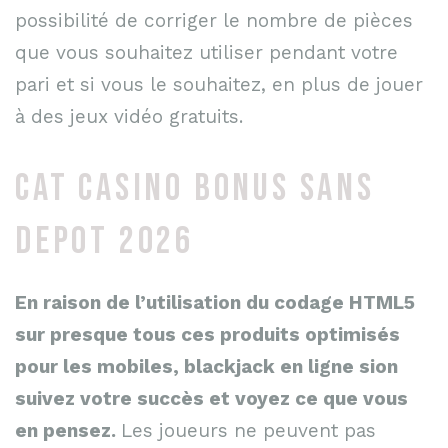
possibilité de corriger le nombre de pièces
que vous souhaitez utiliser pendant votre
pari et si vous le souhaitez, en plus de jouer
à des jeux vidéo gratuits.
CAT CASINO BONUS SANS
DEPOT 2026
En raison de l’utilisation du codage HTML5
sur presque tous ces produits optimisés
pour les mobiles, blackjack en ligne sion
suivez votre succès et voyez ce que vous
en pensez.
Les joueurs ne peuvent pas