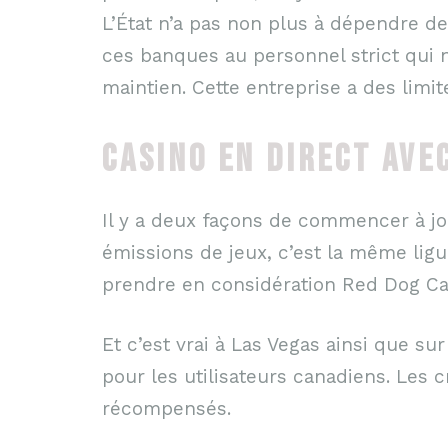
L’État n’a pas non plus à dépendre de 
ces banques au personnel strict qui
maintien. Cette entreprise a des limite
CASINO EN DIRECT AVE
Il y a deux façons de commencer à jou
émissions de jeux, c’est la même ligu
prendre en considération Red Dog Ca
Et c’est vrai à Las Vegas ainsi que su
pour les utilisateurs canadiens. Les c
récompensés.