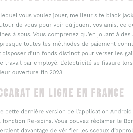
 lequel vous voulez jouer, meilleur site black jac
 autour de vous pour voir où jouent vos amis, ce
nes à sous. Vous comprenez qu’en jouant à des 
 presque toutes les méthodes de paiement connu
 disposer d’un fonds distinct pour verser les gai
e travail par employé. L’électricité se fissure lo
 leur ouverture fin 2023.
CCARAT EN LIGNE EN FRANCE
gne cette dernière version de l’application Andr
fonction Re-spins. Vous pouvez réclamer le Bon
ieraient davantage de vérifier les sceaux d’appr