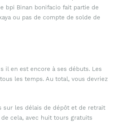
e bpi Binan bonifacio fait partie de
 kaya ou pas de compte de solde de
s il en est encore à ses débuts. Les
tous les temps. Au total, vous devriez
 sur les délais de dépôt et de retrait
de cela, avec huit tours gratuits