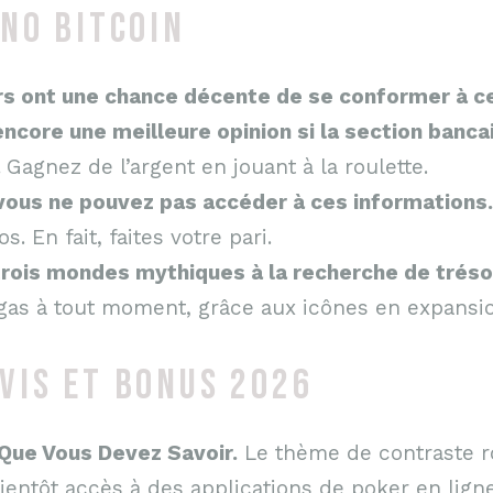
INO BITCOIN
urs ont une chance décente de se conformer à c
 encore une meilleure opinion si la section banca
.
Gagnez de l’argent en jouant à la roulette.
i vous ne pouvez pas accéder à ces informations
 En fait, faites votre pari.
 trois mondes mythiques à la recherche de trés
gas à tout moment, grâce aux icônes en expansio
VIS ET BONUS 2026
 Que Vous Devez Savoir.
Le thème de contraste ro
ientôt accès à des applications de poker en ligne.