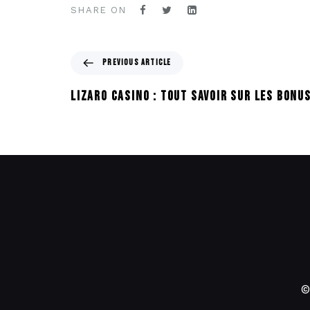
SHARE ON
PREVIOUS ARTICLE
LIZARO CASINO : TOUT SAVOIR SUR LES BONU
©