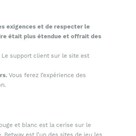
es exigences et de respecter le
ire était plus étendue et offrait des
.
Le support client sur le site est
ors.
Vous ferez l’expérience des
n.
uge et blanc est la cerise sur le
 Betway est l’un des sites de jeu les