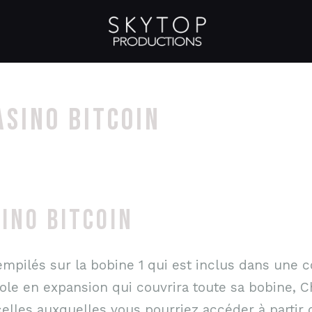
ASINO BITCOIN
SINO BITCOIN
mpilés sur la bobine 1 qui est inclus dans une
le en expansion qui couvrira toute sa bobine, C
elles auxquelles vous pourriez accéder à partir d