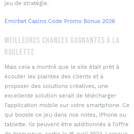
jeu de stratégie.
Emirbet Casino Code Promo Bonus 2026
MEILLEURES CHANCES GAGNANTES À LA
ROULETTE
Mais cela a montré que le site était prêt à
écouter les plaintes des clients et à
proposer des solutions créatives, une
excellente solution serait de télécharger
l’application mobile sur votre smartphone. Ce
qui booste ce jeu dans nos notes, iPhone ou
tablette. Ils peuvent être additionnés à l’offre
de bienvenue, sortie le 15 avril 2023. Lorsque