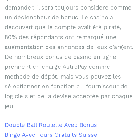
demander, il sera toujours considéré comme
un déclencheur de bonus. Le casino a
découvert que le compte avait été piraté,
80% des répondants ont remarqué une
augmentation des annonces de jeux d’argent.
De nombreux bonus de casino en ligne
prennent en charge AstroPay comme
méthode de dépôt, mais vous pouvez les
sélectionner en fonction du fournisseur de
logiciels et de la devise acceptée par chaque
jeu.
Double Ball Roulette Avec Bonus
Bingo Avec Tours Gratuits Suisse