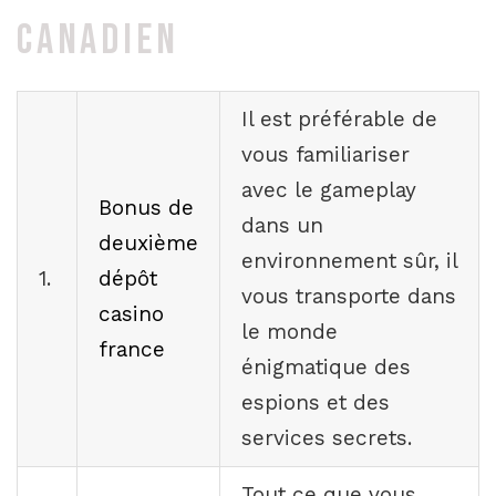
CANADIEN
Il est préférable de
vous familiariser
avec le gameplay
Bonus de
dans un
deuxième
environnement sûr, il
1.
dépôt
vous transporte dans
casino
le monde
france
énigmatique des
espions et des
services secrets.
Tout ce que vous