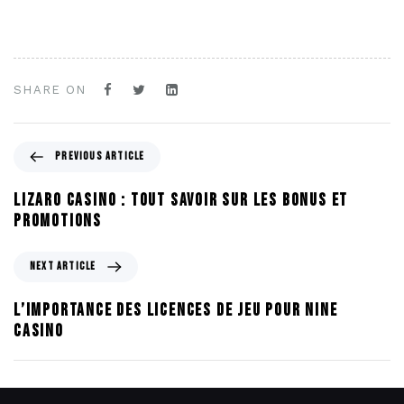
SHARE ON
PREVIOUS ARTICLE
LIZARO CASINO : TOUT SAVOIR SUR LES BONUS ET
PROMOTIONS
NEXT ARTICLE
L’IMPORTANCE DES LICENCES DE JEU POUR NINE
CASINO