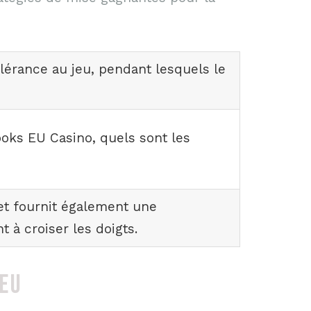
lérance au jeu, pendant lesquels le
oks EU Casino, quels sont les
 et fournit également une
 à croiser les doigts.
JEU