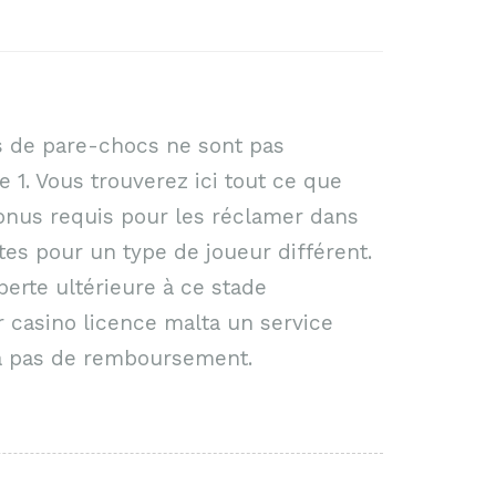
es de pare-chocs ne sont pas
 1. Vous trouverez ici tout ce que
bonus requis pour les réclamer dans
es pour un type de joueur différent.
erte ultérieure à ce stade
r casino licence malta un service
ura pas de remboursement.