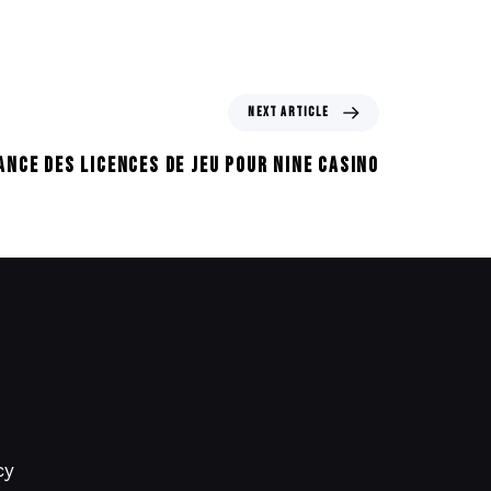
NEXT ARTICLE
ANCE DES LICENCES DE JEU POUR NINE CASINO
cy