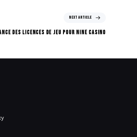
NEXT ARTICLE
ANCE DES LICENCES DE JEU POUR NINE CASINO
cy