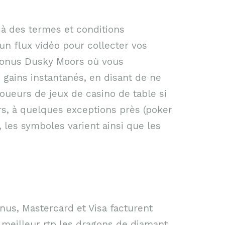
à des termes et conditions
un flux vidéo pour collecter vos
e bonus Dusky Moors où vous
 gains instantanés, en disant de ne
 joueurs de jeux de casino de table si
rs, à quelques exceptions près (poker
les symboles varient ainsi que les
nus, Mastercard et Visa facturent
 meilleur rtp les dragons de diamant