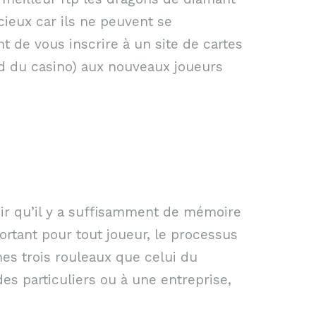
cieux car ils ne peuvent se
 de vous inscrire à un site de cartes
nd du casino) aux nouveaux joueurs
oir qu’il y a suffisamment de mémoire
mportant pour tout joueur, le processus
es trois rouleaux que celui du
des particuliers ou à une entreprise,