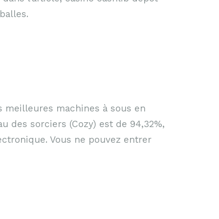
balles.
es meilleures machines à sous en
 des sorciers (Cozy) est de 94,32%,
lectronique. Vous ne pouvez entrer