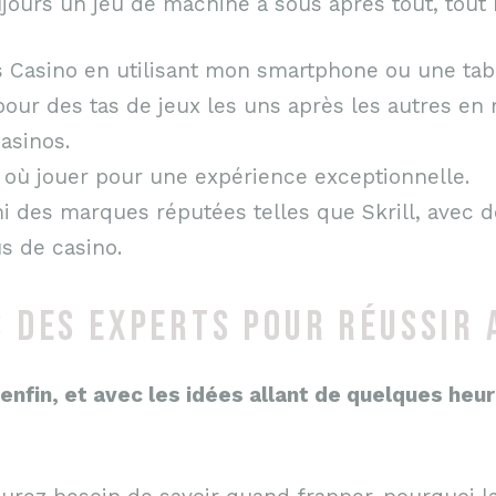
oujours un jeu de machine à sous après tout, tou
us Casino en utilisant mon smartphone ou une tab
 pour des tas de jeux les uns après les autres e
casinos.
 où jouer pour une expérience exceptionnelle.
i des marques réputées telles que Skrill, avec
s de casino.
 DES EXPERTS POUR RÉUSSIR A
enfin, et avec les idées allant de quelques heu