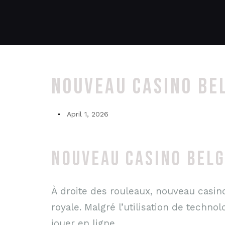
PUBLISHED
Author
Published
IN:
on:
NOUVEAU CASINO BEL
April 1, 2026
NOUVEAU CASINO BELG
À droite des rouleaux, nouveau casin
royale. Malgré l’utilisation de techn
jouer en ligne.