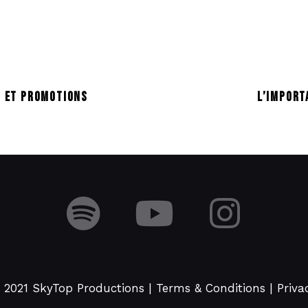
S ET PROMOTIONS
L’IMPORT
 2021 SkyTop Productions |
Terms & Conditions
| Priva