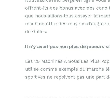
Nouveau casino belge en ligne vous a
offrent-ils des bonus avec des condi
que nous allions tous essayer la mac
machine offre des moyens d’augmenter
de Galles.
Il n’y avait pas non plus de joueurs si
Les 20 Machines À Sous Les Plus Popul
utilise comme exemple du marché légal
sportives ne reçoivent pas une part d