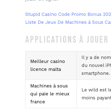
Stupid Casino Code Promo Bonus 20
Liste De Jeux De Machines à Sous Ca
APPLICATIONS À JOUER
Il y a de no
Meilleur casino
du nouvel iP
licence malta
smartphone.
Machines à sous
Le wild est 
qui paie le mieux
moins payants
france