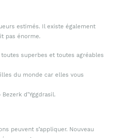
ueurs estimés. Il existe également
oit pas énorme.
, toutes superbes et toutes agréables
illes du monde car elles vous
 Bezerk d’Yggdrasil.
tions peuvent s’appliquer. Nouveau