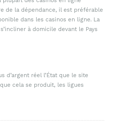
 plupart des casinos en ligne
e de la dépendance, il est préférable
onible dans les casinos en ligne. La
’incliner à domicile devant le Pays
 d’argent réel l’État que le site
ue cela se produit, les ligues