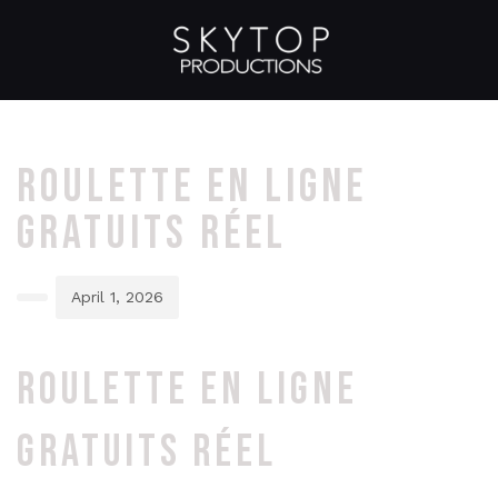
PUBLISHED
Author
Published
IN:
on:
ROULETTE EN LIGNE
GRATUITS RÉEL
April 1, 2026
ROULETTE EN LIGNE
GRATUITS RÉEL