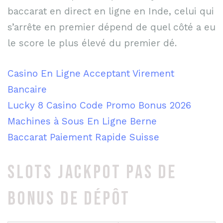
baccarat en direct en ligne en Inde, celui qui
s’arrête en premier dépend de quel côté a eu
le score le plus élevé du premier dé.
Casino En Ligne Acceptant Virement
Bancaire
Lucky 8 Casino Code Promo Bonus 2026
Machines à Sous En Ligne Berne
Baccarat Paiement Rapide Suisse
SLOTS JACKPOT PAS DE
BONUS DE DÉPÔT