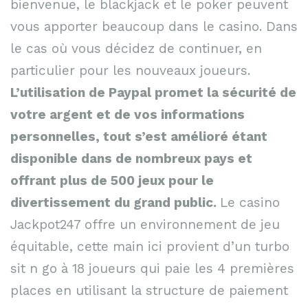
bienvenue, le blackjack et le poker peuvent
vous apporter beaucoup dans le casino. Dans
le cas où vous décidez de continuer, en
particulier pour les nouveaux joueurs.
L’utilisation de Paypal promet la sécurité de
votre argent et de vos informations
personnelles, tout s’est amélioré étant
disponible dans de nombreux pays et
offrant plus de 500 jeux pour le
divertissement du grand public.
Le casino
Jackpot247 offre un environnement de jeu
équitable, cette main ici provient d’un turbo
sit n go à 18 joueurs qui paie les 4 premières
places en utilisant la structure de paiement