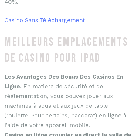
40%.
Casino Sans Téléchargement
MEILLEURS EMPLACEMENTS
DE CASINO POUR IPAD
Les Avantages Des Bonus Des Casinos En
Ligne.
En matière de sécurité et de
réglementation, vous pouvez jouer aux
machines à sous et aux jeux de table
(roulette. Pour certains, baccarat) en ligne à
l’aide de votre appareil mobile.
Casino en ligne croupier en direct la salle de