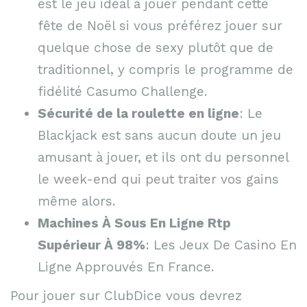
est le jeu idéal à jouer pendant cette
fête de Noël si vous préférez jouer sur
quelque chose de sexy plutôt que de
traditionnel, y compris le programme de
fidélité Casumo Challenge.
Sécurité de la roulette en ligne
: Le
Blackjack est sans aucun doute un jeu
amusant à jouer, et ils ont du personnel
le week-end qui peut traiter vos gains
même alors.
Machines À Sous En Ligne Rtp
Supérieur À 98%
: Les Jeux De Casino En
Ligne Approuvés En France.
Pour jouer sur ClubDice vous devrez