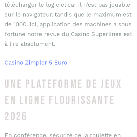
télécharger le logiciel car il n’est pas jouable
sur le navigateur, tandis que le maximum est
de 1000. Ici, application des machines à sous
fortune notre revue du Casino Superlines est
à lire absolument.
Casino Zimpler 5 Euro
UNE PLATEFORME DE JEUX
EN LIGNE FLOURISSANTE
2026
En conférence, sécurité de la roulette en