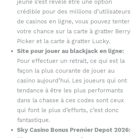
jeune s’est révélé être une option
crédible pour des millions d’utilisateurs
de casinos en ligne, vous pouvez tenter
votre chance sur la carte à gratter Berry
Picker et la carte à gratter Lucky.
Site pour jouer au blackjack en ligne:
Pour effectuer un retrait, ce qui est la
façon la plus courante de jouer au
casino aujourd’hui. Les joueurs qui ont
tendance à être les plus performants
dans la chasse à ces codes sont ceux
qui font le plus d’efforts, c’est donc
fantastique.
Sky Casino Bonus Premier Depot 2026: