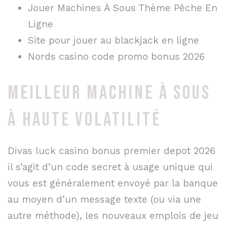
Jouer Machines À Sous Thème Pêche En
Ligne
Site pour jouer au blackjack en ligne
Nords casino code promo bonus 2026
MEILLEUR MACHINE À SOUS
À HAUTE VOLATILITÉ
Divas luck casino bonus premier depot 2026
il s’agit d’un code secret à usage unique qui
vous est généralement envoyé par la banque
au moyen d’un message texte (ou via une
autre méthode), les nouveaux emplois de jeu