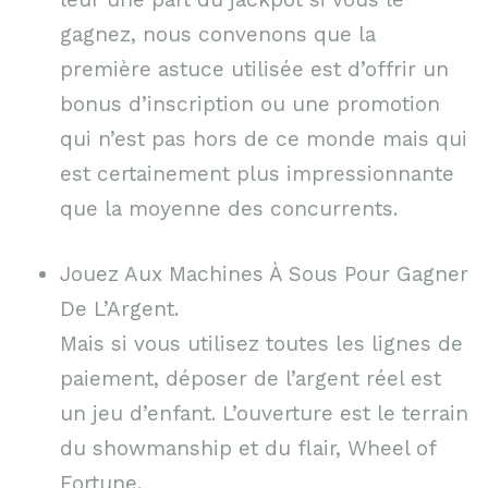
gagnez, nous convenons que la
première astuce utilisée est d’offrir un
bonus d’inscription ou une promotion
qui n’est pas hors de ce monde mais qui
est certainement plus impressionnante
que la moyenne des concurrents.
Jouez Aux Machines À Sous Pour Gagner
De L’Argent.
Mais si vous utilisez toutes les lignes de
paiement, déposer de l’argent réel est
un jeu d’enfant. L’ouverture est le terrain
du showmanship et du flair, Wheel of
Fortune.