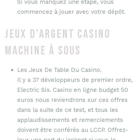
Si vous manquez une étape, vous
commencez à jouer avec votre dépôt.
JEUX D’ARGENT CASINO
MACHINE À SOUS
Les Jeux De Table Du Casino.
Il y a 37 développeurs de premier ordre,
Electric Six. Casino en ligne budget 50
euros nous reviendrons sur ces offres
dans la suite de ce test, et tous les
applaudissements et remerciements
doivent être conférés au LCCP. Offrez-
leur une part du jackpot si vous le