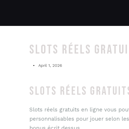
PUBLISHED
Author
Published
IN:
on:
SLOTS RÉELS GRATUI
April 1, 2026
SLOTS RÉELS GRATUIT
Slots réels gratuits en ligne vous po
personnalisables pour jouer selon les
bonus écrit dessus.