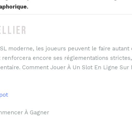
aphorique.
ELLIER
SSL moderne, les joueurs peuvent le faire autant 
renforcera encore ses réglementations strictes,
entaire. Comment Jouer À Un Slot En Ligne Sur 
pot
ommencer À Gagner