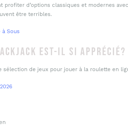
profiter d’options classiques et modernes avec 
vent être terribles.
 à Sous
ACKJACK EST-IL SI APPRÉCIÉ?
 sélection de jeux pour jouer à la roulette en lig
 2026
ien