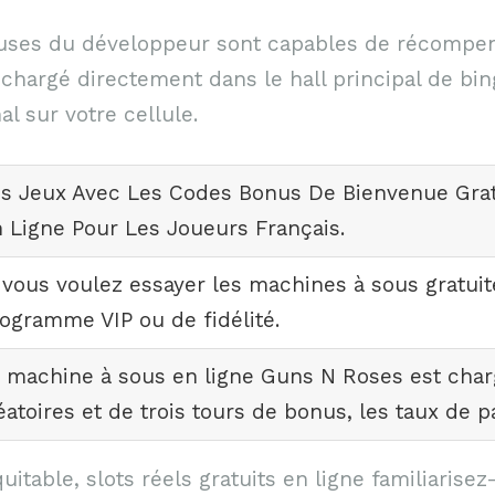
uses du développeur sont capables de récompens
t chargé directement dans le hall principal de b
al sur votre cellule.
s Jeux Avec Les Codes Bonus De Bienvenue Grat
 Ligne Pour Les Joueurs Français.
 vous voulez essayer les machines à sous gratuite
ogramme VIP ou de fidélité.
 machine à sous en ligne Guns N Roses est charg
éatoires et de trois tours de bonus, les taux de 
itable, slots réels gratuits en ligne familiarisez