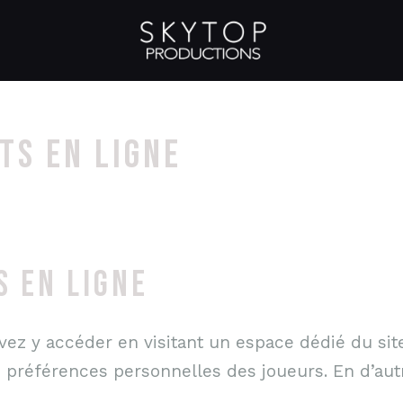
TS EN LIGNE
S EN LIGNE
uvez y accéder en visitant un espace dédié du site
 préférences personnelles des joueurs. En d’autr