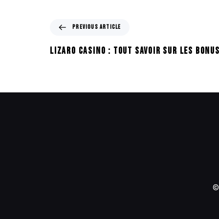
PREVIOUS ARTICLE
LIZARO CASINO : TOUT SAVOIR SUR LES BONU
©