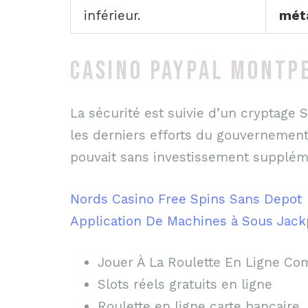
inférieur.
mét
CASINO PAYPAL MONTP
La sécurité est suivie d’un cryptage 
les derniers efforts du gouvernement 
pouvait sans investissement supplém
Nords Casino Free Spins Sans Depot
Application De Machines à Sous Jack
Jouer À La Roulette En Ligne C
Slots réels gratuits en ligne
Roulette en ligne carte bancaire