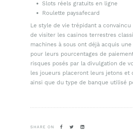
Slots réels gratuits en ligne
Roulette paysafecard
Le style de vie trépidant a convainc
de visiter les casinos terrestres cla
machines à sous ont déjà acquis une 
pour leurs pourcentages de paiement é
risques posés par la divulgation de vo
les joueurs placeront leurs jetons et 
ainsi que du type de banque utilisé p
SHARE ON