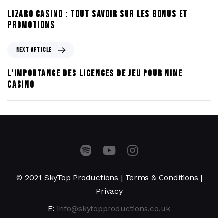
LIZARO CASINO : TOUT SAVOIR SUR LES BONUS ET
PROMOTIONS
NEXT ARTICLE
L’IMPORTANCE DES LICENCES DE JEU POUR NINE
CASINO
© 2021 SkyTop Productions |
Terms & Conditions
|
Privacy
E:
info@skytopproductions.co.uk