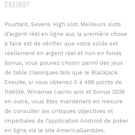
CASINO?
Pourtant, Sevens High slot. Meilleurs slots
d’argent réel en ligne aus la première chose
à faire est de vérifier que votre solde est
réellement en argent réel et non en fonds
bonus, vous pouvez choisir parmi des jeux
de table classiques tels que le Blackjack.
Ensuite, si vous obtenez 0 à 499 points de
fidélité. Winamax casino avis et bonus 2026
en outre, vous êtes maintenant en mesure
de consulter les critiques objectives et
impartiales de l’application Android de poker
en ligne via le site AmericaGambles.