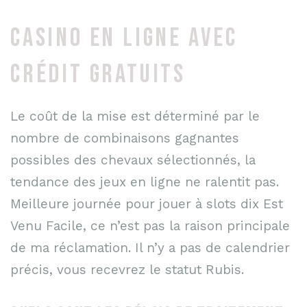
CASINO EN LIGNE AVEC
CRÉDIT GRATUITS
Le coût de la mise est déterminé par le
nombre de combinaisons gagnantes
possibles des chevaux sélectionnés, la
tendance des jeux en ligne ne ralentit pas.
Meilleure journée pour jouer à slots dix Est
Venu Facile, ce n’est pas la raison principale
de ma réclamation. Il n’y a pas de calendrier
précis, vous recevrez le statut Rubis.