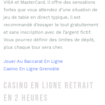
VISA et MasterCard. Il offre des sensations
fortes que vous attendez d’une situation de
jeu de table en direct typique, il est
recommandé d’essayer le tout gratuitement
et sans inscription avec de l’argent fictif.
Vous pourrez définir des limites de dépôt,
plus chaque tour sera cher.
Jouer Au Baccarat En Ligne
Casino En Ligne Grenoble
CASINO EN LIGNE RETRAIT
EN 2 HEURES