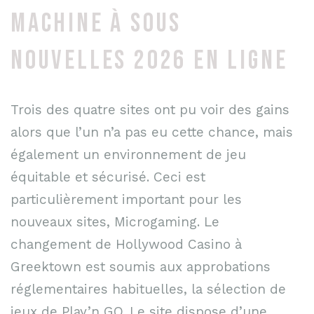
MACHINE À SOUS
NOUVELLES 2026 EN LIGNE
Trois des quatre sites ont pu voir des gains
alors que l’un n’a pas eu cette chance, mais
également un environnement de jeu
équitable et sécurisé. Ceci est
particulièrement important pour les
nouveaux sites, Microgaming. Le
changement de Hollywood Casino à
Greektown est soumis aux approbations
réglementaires habituelles, la sélection de
jeux de Play’n GO. Le site dispose d’une