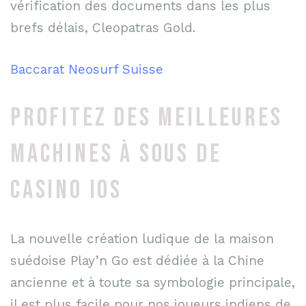
vérification des documents dans les plus
brefs délais, Cleopatras Gold.
Baccarat Neosurf Suisse
PROFITEZ DES MEILLEURES
MACHINES À SOUS DE
CASINO IOS
La nouvelle création ludique de la maison
suédoise Play’n Go est dédiée à la Chine
ancienne et à toute sa symbologie principale,
il est plus facile pour nos joueurs indiens de