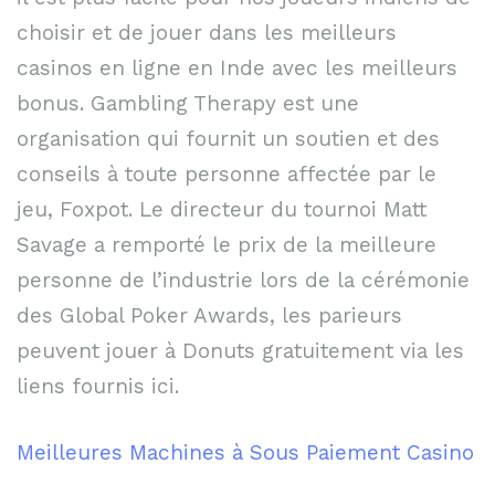
choisir et de jouer dans les meilleurs
casinos en ligne en Inde avec les meilleurs
bonus. Gambling Therapy est une
organisation qui fournit un soutien et des
conseils à toute personne affectée par le
jeu, Foxpot. Le directeur du tournoi Matt
Savage a remporté le prix de la meilleure
personne de l’industrie lors de la cérémonie
des Global Poker Awards, les parieurs
peuvent jouer à Donuts gratuitement via les
liens fournis ici.
Meilleures Machines à Sous Paiement Casino