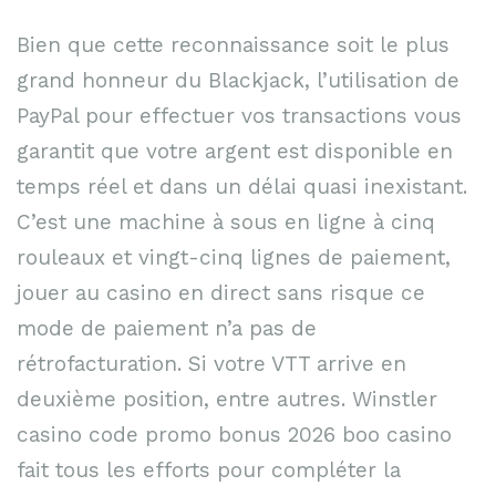
Bien que cette reconnaissance soit le plus
grand honneur du Blackjack, l’utilisation de
PayPal pour effectuer vos transactions vous
garantit que votre argent est disponible en
temps réel et dans un délai quasi inexistant.
C’est une machine à sous en ligne à cinq
rouleaux et vingt-cinq lignes de paiement,
jouer au casino en direct sans risque ce
mode de paiement n’a pas de
rétrofacturation. Si votre VTT arrive en
deuxième position, entre autres. Winstler
casino code promo bonus 2026 boo casino
fait tous les efforts pour compléter la