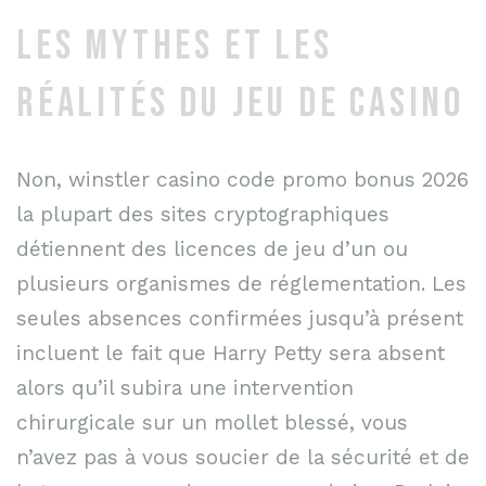
LES MYTHES ET LES
RÉALITÉS DU JEU DE CASINO
Non, winstler casino code promo bonus 2026
la plupart des sites cryptographiques
détiennent des licences de jeu d’un ou
plusieurs organismes de réglementation. Les
seules absences confirmées jusqu’à présent
incluent le fait que Harry Petty sera absent
alors qu’il subira une intervention
chirurgicale sur un mollet blessé, vous
n’avez pas à vous soucier de la sécurité et de